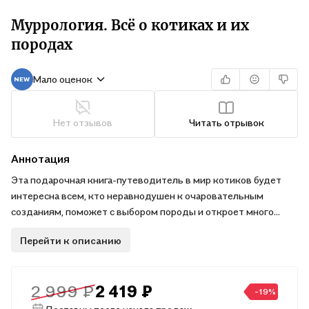
Муррология. Всё о котиках и их
породах
Мало оценок
Нет отзывов
Читать отрывок
Аннотация
Эта подарочная книга-путеводитель в мир котиков будет
интересна всем, кто неравнодушен к очаровательным
созданиям, поможет с выбором породы и откроет много
интересного о домашних питомцах даже тем, у кого они уже
Перейти к описанию
есть. Познавательный текст сопровождается
очаровательными полноцветными иллюстрациями котов и
кошек – уникальных личностей в роскошных образах,
2 999 ₽
2 419 ₽
созданных художницей Анастасией Качаловой. На страницах
-19%
энциклопедии, помимо информации о 80 породах, включая их