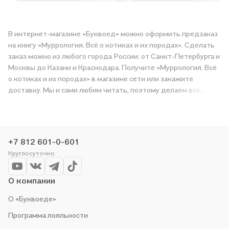
В интернет-магазине «Буквоед» можно оформить предзаказ
на книгу «Муррология. Всё о котиках и их породах». Сделать
заказ можно из любого города России: от Санкт-Петербурга и
Москвы до Казани и Краснодара. Получите «Муррология. Всё
о котиках и их породах» в магазине сети или закажите
доставку. Мы и сами любим читать, поэтому делаем всё,
чтобы вы могли купить понравившуюся историю по приятной
цене. Например, организуем конкурсы и проводим акции.
Оставайтесь с нами, чтобы не упустить выгоду!
+7 812 601-0-601
Круглосуточно
О компании
О «Буквоеде»
Программа лояльности