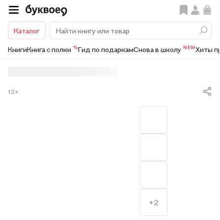
Каталог
%
NEW
Книги
Книга с полки
Гид по подаркам
Снова в школу
Хиты п
12+
+2