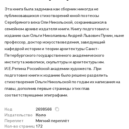
Эта книга была задумана как сборник никогда не
публиковавшихся стихотворений юной поэтессы
Серебряного века Оли Никольской, сохранившихся в
семейном архиве издателя книги. Книгу подготовил к
изданию сын Ольги Николаевны Андрей Львович Пунин, ныне
профессор, доктор искусствоведения, заведующий
кафедрой истории и теории архитектуры Санкт-
Петербургского государственного академического
института живописи, скульптуры и архитектуры им.
И.Е.Репина Российской академии художеств. .При
подготовке книги к изданию было решено разделить
стихотворения Ольги Никольской по годам их написания на
главы, дополнив первые страницы этих глав
соответствующими эпиграфами.
Код
2698566
Издательство
Коло
Переплет
Мягкий переплёт
Кол-во страниц
172