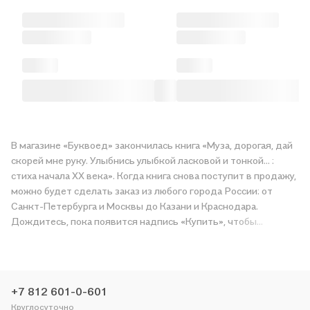
В магазине «Буквоед» закончилась книга «Муза, дорогая, дай
скорей мне руку. Улыбнись улыбкой ласковой и тонкой... :
стиха начала XX века». Когда книга снова поступит в продажу,
можно будет сделать заказ из любого города России: от
Санкт-Петербурга и Москвы до Казани и Краснодара.
Дождитесь, пока появится надпись «Купить», чтобы
получить «Муза, дорогая, дай скорей мне руку. Улыбнись
улыбкой ласковой и тонкой... : стиха начала XX века» в
магазине сети или заказать доставку. Мы и сами любим
читать, поэтому делаем всё, чтобы вы могли купить
+7 812 601-0-601
понравившуюся историю по приятной цене. Например,
Круглосуточно