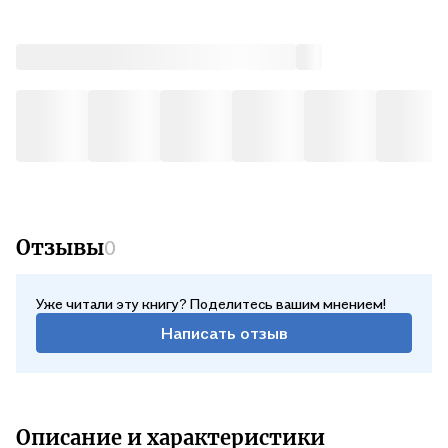
стихотворения Ольги Никольской по годам их написания на
главы, дополнив первые страницы этих глав
соответствующими эпиграфами.
Отзывы
0
Уже читали эту книгу? Поделитесь вашим мнением!
Написать отзыв
Описание и характеристики