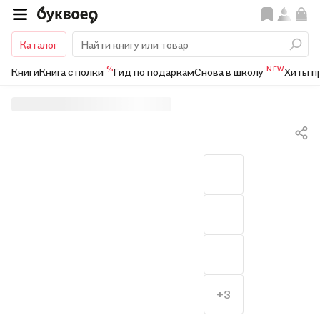
Каталог
%
NEW
Книги
Книга с полки
Гид по подаркам
Снова в школу
Хиты п
+3