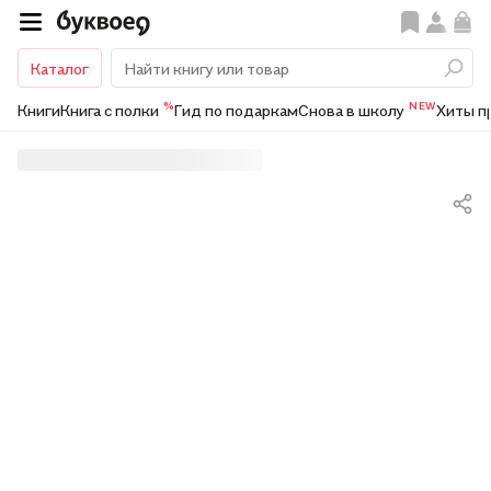
Каталог
%
NEW
Книги
Книга с полки
Гид по подаркам
Снова в школу
Хиты п