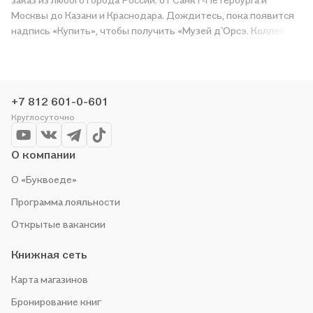
Москвы до Казани и Краснодара. Дождитесь, пока появится
надпись «Купить», чтобы получить «Музей д`Орсэ. Коллекция
живописи» в магазине сети или заказать доставку. Мы и сами
любим читать, поэтому делаем всё, чтобы вы могли купить
понравившуюся историю по приятной цене. Например,
организуем конкурсы и проводим акции. Оставайтесь с нами,
+7 812 601-0-601
чтобы не упустить выгоду!
Круглосуточно
О компании
О «Буквоеде»
Программа лояльности
Открытые вакансии
Книжная сеть
Карта магазинов
Бронирование книг