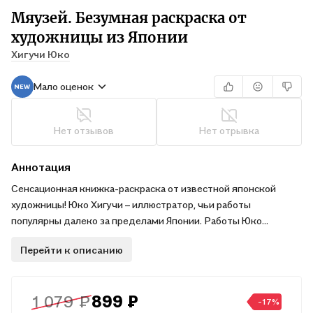
Мяузей. Безумная раскраска от
художницы из Японии
Хигучи Юко
Мало оценок
Нет отзывов
Нет отрывка
Аннотация
Сенсационная книжка-раскраска от известной японской
художницы! Юко Хигучи – иллюстратор, чьи работы
популярны далеко за пределами Японии. Работы Юко
неоднократно задействовали в своих коллекциях такие
Перейти к описанию
модные бренды, как Gucci и Uniqlo. Альбомы, наборы
открыток и прочие издания с работами этого художника
продаются многотысячными тиражами во многих странах. В
1 079 ₽
899 ₽
этой необычной раскраске вы вместе с маленькими
-17%