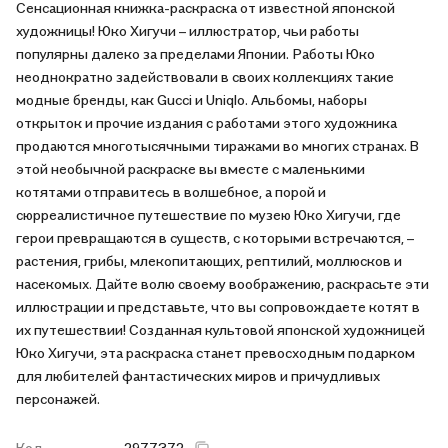
Сенсационная книжка-раскраска от известной японской
художницы! Юко Хигучи – иллюстратор, чьи работы
популярны далеко за пределами Японии. Работы Юко
неоднократно задействовали в своих коллекциях такие
модные бренды, как Gucci и Uniqlo. Альбомы, наборы
открыток и прочие издания с работами этого художника
продаются многотысячными тиражами во многих странах. В
этой необычной раскраске вы вместе с маленькими
котятами отправитесь в волшебное, а порой и
сюрреалистичное путешествие по музею Юко Хигучи, где
герои превращаются в существ, с которыми встречаются, –
растения, грибы, млекопитающих, рептилий, моллюсков и
насекомых. Дайте волю своему воображению, раскрасьте эти
иллюстрации и представьте, что вы сопровождаете котят в
их путешествии! Созданная культовой японской художницей
Юко Хигучи, эта раскраска станет превосходным подарком
для любителей фантастических миров и причудливых
персонажей.
Код
2977372