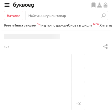
Каталог
%
NEW
Книги
Книга с полки
Гид по подаркам
Снова в школу
Хиты п
12+
+2