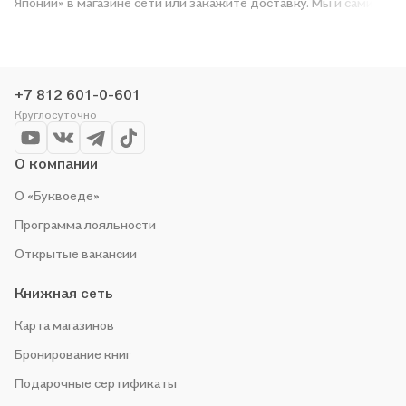
Японии» в магазине сети или закажите доставку. Мы и сами
любим читать, поэтому делаем всё, чтобы вы могли купить
понравившуюся историю по приятной цене. Например,
организуем конкурсы и проводим акции. Оставайтесь с нами,
чтобы не упустить выгоду!
+7 812 601-0-601
Круглосуточно
О компании
О «Буквоеде»
Программа лояльности
Открытые вакансии
Книжная сеть
Карта магазинов
Бронирование книг
Подарочные сертификаты