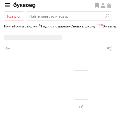
Каталог
%
NEW
Книги
Книга с полки
Гид по подаркам
Снова в школу
Хиты п
16+
+9