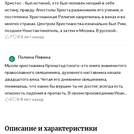
Христос - был истиной, это был человек несший в себе
истину, правду. Апостолы Христа размножили его учения, и
постепенно Христианская Религия закрепилась в веках и во
многих странах. Центром Христианства изначально был Рим,
позднее Константино́поль, а затем и Москва. В русской
7
3
5 лет назад
православной церкви очень много людей, которые являлись
мощнейшими союзниками веры. Один из них Иоанн
Кронштадтский. России нельзя забывать о том, что на неё
Полина Левина
обращен взор Всевышнего, что она последняя надежда для
человечества, а значит, на наш народ возложена великая
Мысли христианина Кронштадтского-это книга знаменитого
ответственность. Необходимо устоять, спасти себя и мир,
православного священника, духовного наставника начала
мир заплутавший и отчаявшийся.
двадцатого века. Читая его дневники священника,
понимаешь. что каких бы вершин ты не достиг, всегда есть
опасность падения в пропасть. В своем произведении Иоанн
5
0
8 лет назад
Кронштадтский предстает перед читателем почти обычным
человеком. со своими проблемами, способностями, печалью и
радостями. Жизнь отца Иоанна предстает перед нами в
своей простоте, тихой молитве в келии, размышлениями в
дневниках. Православный человек найдет в Мыслях много
Описание и характеристики