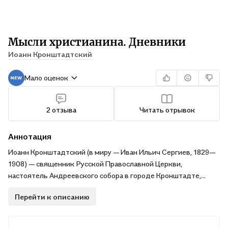
Мысли христианина. Дневники
Иоанн Кронштадтский
Мало оценок
2 отзыва
Читать отрывок
Аннотация
Иоанн Кронштадтский (в миру — Иван Ильич Сергиев, 1829—
1908) — священник Русской Православной Церкви,
настоятель Андреевского собора в городе Кронштадте,
проповедник, писатель, общественный деятель. Был
Перейти к описанию
канонизирован в лике праведных в конце ХХ века. В своих
проповедях он рассказывал о спасении всех православных
людей, о смысле богослужения и молитвы, а также показывал