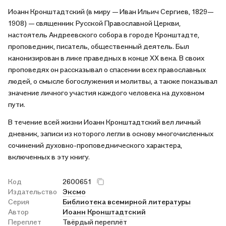
полезного для себя и своей души. Может быть, поймет, куда
Иоанн Кронштадтский (в миру — Иван Ильич Сергиев, 1829—
ему идти далее и задумается о своей жизни.
1908) — священник Русской Православной Церкви,
настоятель Андреевского собора в городе Кронштадте,
проповедник, писатель, общественный деятель. Был
канонизирован в лике праведных в конце ХХ века. В своих
проповедях он рассказывал о спасении всех православных
людей, о смысле богослужения и молитвы, а также показывал
значение личного участия каждого человека на духовном
пути.
В течение всей жизни Иоанн Кронштадтский вел личный
дневник, записи из которого легли в основу многочисленных
сочинений духовно-проповеднического характера,
включенных в эту книгу.
Код
2600651
Издательство
Эксмо
Серия
Библиотека всемирной литературы
Автор
Иоанн Кронштадтский
Переплет
Твёрдый переплёт