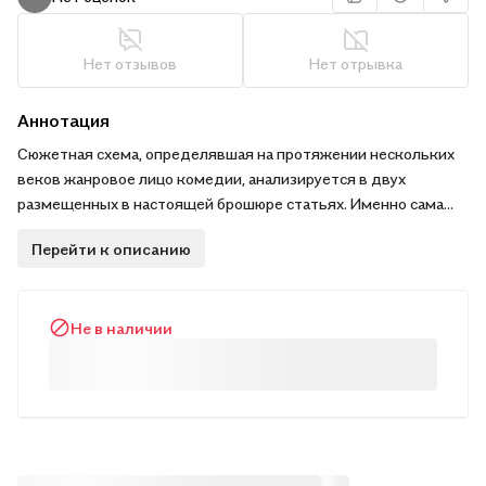
Нет отзывов
Нет отрывка
Аннотация
Сюжетная схема, определявшая на протяжении нескольких
веков жанровое лицо комедии, анализируется в двух
размещенных в настоящей брошюре статьях. Именно сама
эта схема в двух ее исторически конкретных вариантах - на
Перейти к описанию
стадии формирования и на стадии финальной амортизации. . .
. . . . . . . . . . . . . . . . . . . . . . . . . . .
Не в наличии