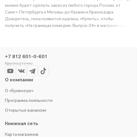
можно будет сделать заказ из любого города России: от
Санкт-Петербурга и Москвы до Казани и Краснодара.
Дождитесь, пока появится надпись «Купить», чтобы
получить «На границах комедии. Выпуск 34» в магазине сети
или заказать доставку. Мы и сами любим читать, поэтому
делаем всё, чтобы вы могли купить понравившуюся историю
по приятной цене. Например, организуем конкурсы и
проводим акции. Оставайтесь с нами, чтобы не упустить
+7 812 601-0-601
выгоду!
Круглосуточно
О компании
О «Буквоеде»
Программа лояльности
Открытые вакансии
Книжная сеть
Карта магазинов