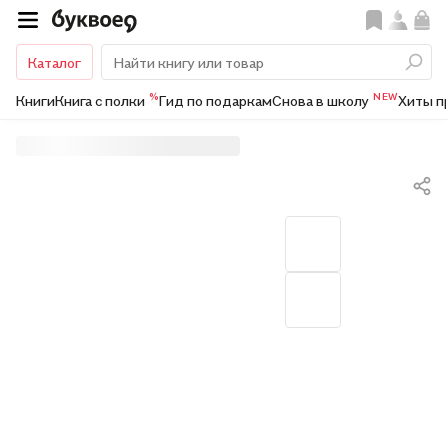
Каталог
%
NEW
Книги
Книга с полки
Гид по подаркам
Снова в школу
Хиты п