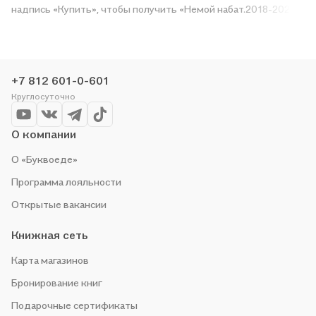
надпись «Купить», чтобы получить «Немой набат.2018-2020.
Роман» в магазине сети или заказать доставку. Мы и сами
любим читать, поэтому делаем всё, чтобы вы могли купить
понравившуюся историю по приятной цене. Например,
организуем конкурсы и проводим акции. Оставайтесь с нами,
+7 812 601-0-601
чтобы не упустить выгоду!
Круглосуточно
О компании
О «Буквоеде»
Программа лояльности
Открытые вакансии
Книжная сеть
Карта магазинов
Бронирование книг
Подарочные сертификаты