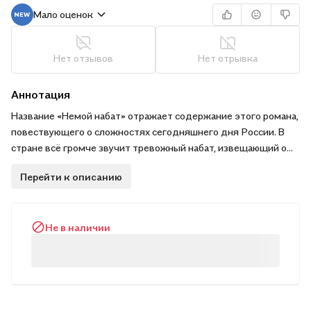
Мало оценок
Нет отзывов
Нет отрывка
Аннотация
Название «Немой набат» отражает содержание этого романа,
повествующего о сложностях сегодняшнего дня России. В
стране всё громче звучит тревожный набат, извещающий о
быстро нарастающих затруднениях жизни, о неприятии
Перейти к описанию
экономического курса, при котором богатые становятся
богаче, а бедные — беднее. Но власть не желает слышать
этот набат, ускоряя рост социального неравенства. Чем
Не в наличии
может завершиться противостояние народа и власти — вот
главная тема, волнующая героев романа, которые живут
среди нас.