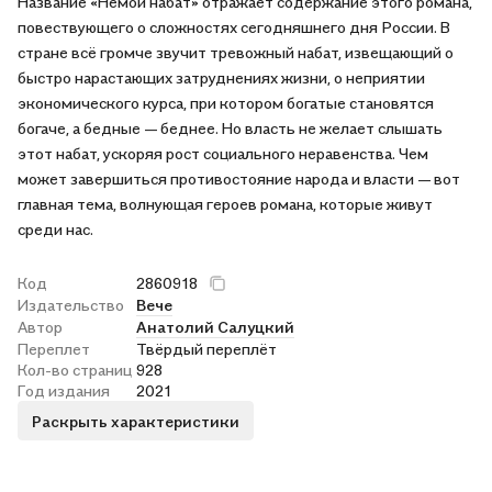
Название «Немой набат» отражает содержание этого романа,
повествующего о сложностях сегодняшнего дня России. В
стране всё громче звучит тревожный набат, извещающий о
быстро нарастающих затруднениях жизни, о неприятии
экономического курса, при котором богатые становятся
богаче, а бедные — беднее. Но власть не желает слышать
этот набат, ускоряя рост социального неравенства. Чем
может завершиться противостояние народа и власти — вот
главная тема, волнующая героев романа, которые живут
среди нас.
Код
2860918
Издательство
Вече
Автор
Анатолий Салуцкий
Переплет
Твёрдый переплёт
Кол-во страниц
928
Год издания
2021
Раскрыть характеристики