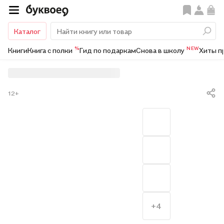
Каталог
%
NEW
Книги
Книга с полки
Гид по подаркам
Снова в школу
Хиты п
12+
+4