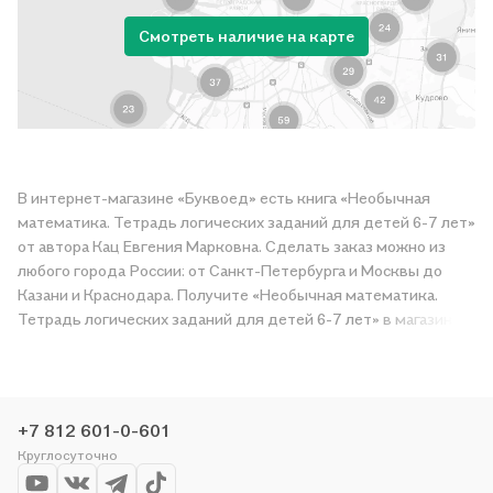
Смотреть наличие на карте
В интернет-магазине «Буквоед» есть книга «Необычная
математика. Тетрадь логических заданий для детей 6-7 лет»
от автора Кац Евгения Марковна. Сделать заказ можно из
любого города России: от Санкт-Петербурга и Москвы до
Казани и Краснодара. Получите «Необычная математика.
Тетрадь логических заданий для детей 6-7 лет» в магазине
сети или закажите доставку. Мы и сами любим читать,
поэтому делаем всё, чтобы вы могли купить понравившуюся
историю по приятной цене. Например, организуем конкурсы и
проводим акции. Оставайтесь с нами, чтобы не упустить
+7 812 601-0-601
выгоду!
Круглосуточно