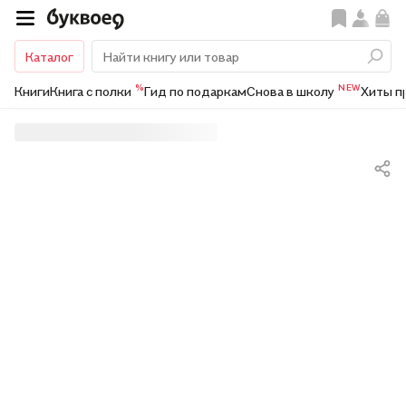
Каталог
%
NEW
Книги
Книга с полки
Гид по подаркам
Снова в школу
Хиты п