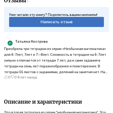
Отзывы
1
Уже читали эту книгу? Поделитесь вашим мнением!
Написать отзыв
Татьяна Кострова
Преобрела три тетрадки из серии «Необычная математика»
для 6-7лет, 7лет и 7—8лет. Сложность в тетрадке на 6-7лет
сильно отличается от тетради 7 лет, да и сами задания в
тетради на семь лет поразнообразнее и поинтереснее. В
тетради 55 листов с заданиями, делений на занятия нет. На
0
0
8 лет назад
развороте по четыре задания. Все задания со счетом до 10.
Задания типа закрась одним цветом столько-то предметом,
другим столько-то. Найти одинаковые пары. Соединить
цифру с соответствующим количеством предметов. Вписать
цифры в схему больше-меньше. Простейшие судоку.
Описание и характеристики
Проделать путь по стрелкам, по указаниям право-лево.
Это вторая тетрадка из серии "необычная математика". Эта
Разделить шоколадки на равные части по количеству и