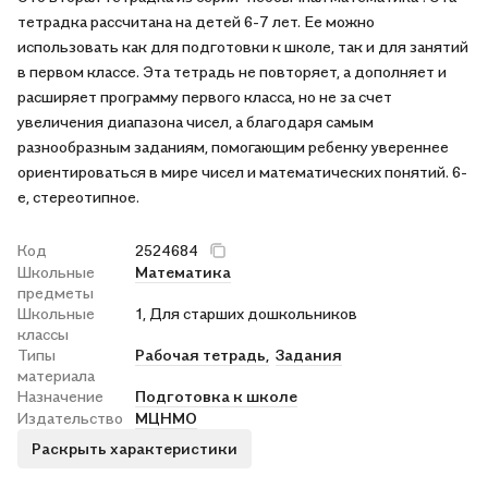
тетрадка рассчитана на детей 6-7 лет. Ее можно
форме. Дописать пропущенные числа в цепочке. Найти какие
использовать как для подготовки к школе, так и для занятий
наборы фигур соответствуют выстроеным башням и многое
в первом классе. Эта тетрадь не повторяет, а дополняет и
другое. Как дополнительное пособие интересное, дети с
расширяет программу первого класса, но не за счет
удовольствием занимаются.
увеличения диапазона чисел, а благодаря самым
разнообразным заданиям, помогающим ребенку увереннее
ориентироваться в мире чисел и математических понятий. 6-
е, стереотипное.
Код
2524684
Школьные
Математика
предметы
Школьные
1, Для старших дошкольников
классы
Типы
Рабочая тетрадь,
Задания
материала
Назначение
Подготовка к школе
Издательство
МЦНМО
Раскрыть характеристики