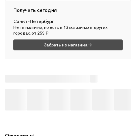
Курьером
Получить сегодня
В вс, 9 августа — от 312 ₽
Санкт-Петербург
Почтой России
Нет в наличии, но есть в 13 магазинах в других
В пн, 10 августа — от 497 ₽
городах, от 259 ₽
Забрать из магазина