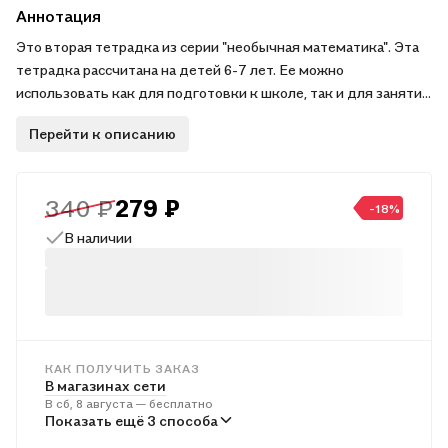
Аннотация
Это вторая тетрадка из серии "необычная математика". Эта
тетрадка рассчитана на детей 6-7 лет. Ее можно
использовать как для подготовки к школе, так и для занятий
в первом классе. Эта тетрадь не повторяет, а дополняет и
Перейти к описанию
расширяет программу первого класса, но не за счет
увеличения диапазона чисел, а благодаря самым
разнообразным заданиям, помогающим ребенку увереннее
340 ₽
279 ₽
ориентироваться в мире чисел и математических понятий. 6-
-18%
е, стереотипное.
В наличии
КАК ПОЛУЧИТЬ ЗАКАЗ
В магазинах сети
В сб, 8 августа — бесплатно
В пунктах выдачи
Показать ещё 3 способа
Во вт, 11 августа — от 241 ₽