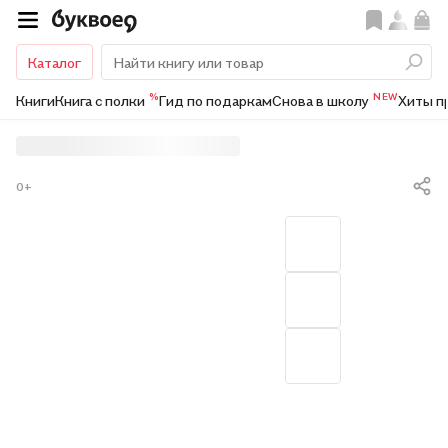
Каталог
%
NEW
Книги
Книга с полки
Гид по подаркам
Снова в школу
Хиты п
0+