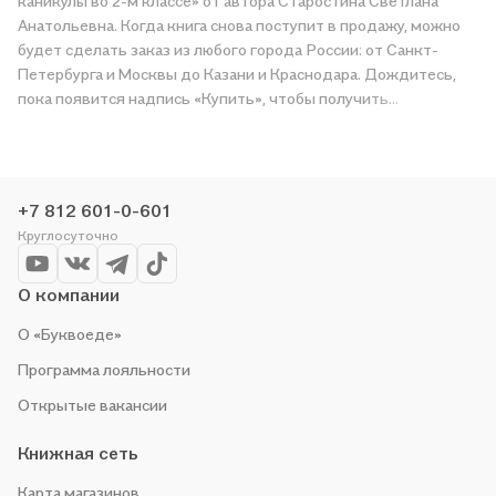
каникулы во 2-м классе» от автора Старостина Светлана
Анатольевна. Когда книга снова поступит в продажу, можно
будет сделать заказ из любого города России: от Санкт-
Петербурга и Москвы до Казани и Краснодара. Дождитесь,
пока появится надпись «Купить», чтобы получить
«Новогодние каникулы во 2-м классе» в магазине сети или
заказать доставку. Мы и сами любим читать, поэтому делаем
всё, чтобы вы могли купить понравившуюся историю по
приятной цене. Например, организуем конкурсы и проводим
+7 812 601-0-601
акции. Оставайтесь с нами, чтобы не упустить выгоду!
Круглосуточно
О компании
О «Буквоеде»
Программа лояльности
Открытые вакансии
Книжная сеть
Карта магазинов