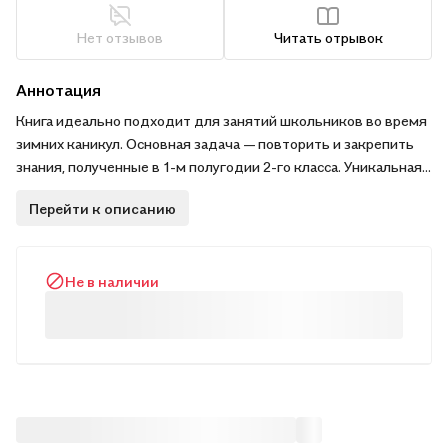
Нет отзывов
Читать отрывок
Аннотация
Книга идеально подходит для занятий школьников во время
зимних каникул. Основная задача — повторить и закрепить
знания, полученные в 1-м полугодии 2-го класса. Уникальная
структура книги основана на принципе пошаговой игры, что
Перейти к описанию
позволяет проверять точность выполнения заданий.
Работая с пособием, второклассник ненавязчиво, в процессе
увлекательной игры повторит пройденный материал, а также
Не в наличии
сможет развить технику чтения и быстрого счета, логику,
внимание, воображение. Пособие предназначено для
самостоятельной работы учащихся 2-го класса во время
зимних каникул.