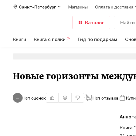
Санкт-Петербург
Магазины
Оплата и доставка
Каталог
Книги
Книга с полки
Гид по подаркам
Снов
%
Новые горизонты междун
Нет оценок
Нет отзывов
Купи
—
Аннот
Книга 
2", ко