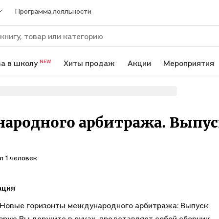
Программа лояльности
а в школу
Хиты продаж
Акции
Мероприятия
NEW
ародного арбитража. Выпус
л 1 человек
ация
"Новые горизонты международного арбитража: Выпуск
торую Вы держите в руках, представляет собой сборник