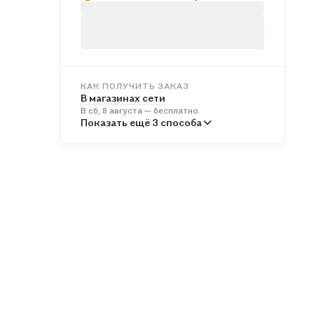
КАК ПОЛУЧИТЬ ЗАКАЗ
В магазинах сети
В сб, 8 августа — бесплатно
В пунктах выдачи
Показать ещё 3 способа
Во вт, 11 августа — от 244 ₽
Курьером
В вс, 9 августа — от 315 ₽
Почтой России
В пн, 10 августа — от 568 ₽