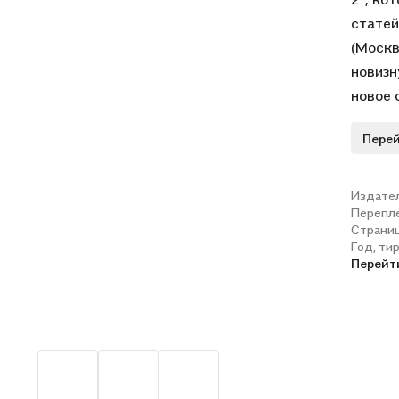
статей
(Москв
новизн
новое 
России
Перей
арбитр
Издате
Перепл
Страни
Год, ти
Перейт