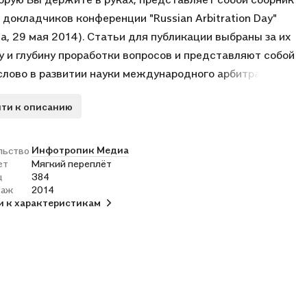
 докладчиков конференции "Russian Arbitration Day"
а, 29 мая 2014). Статьи для публикации выбраны за их
у и глубину проработки вопросов и представляют собой
слово в развитии науки международного арбитража в
. Книга предназначена для всех практикующих
ти к описанию
ажных юристов, ученых, аспирантов юридических вузов.
Инфотропик Медиа
льство
ет
Мягкий переплёт
ц
384
раж
2014
и к характеристикам