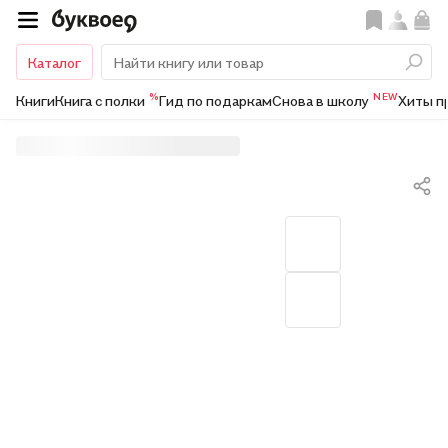
Каталог
%
NEW
Книги
Книга с полки
Гид по подаркам
Снова в школу
Хиты п