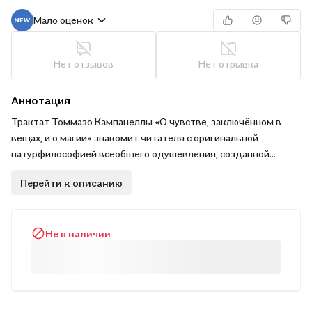
Мало оценок
Нет отзывов
Нет отрывка
Аннотация
Трактат Томмазо Кампанеллы «О чувстве, заключённом в
вещах, и о магии» знакомит читателя с оригинальной
натурфилософией всеобщего одушевления, созданной
автором знаменитой утопии «Город Солнца». Избранные
Перейти к описанию
главы из всех четырёх книг трактата, снабжённые
примечаниями, сопровождаются вводной статьёй и
антологией из сонетов Кампанеллы в новом стихотворном
Не в наличии
переводе с приложением итальянского оригинала.