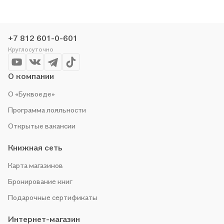
заказать доставку. Мы и сами любим читать, поэтому делаем
всё, чтобы вы могли купить понравившуюся историю по
приятной цене. Например, организуем конкурсы и проводим
+7 812 601-0-601
акции. Оставайтесь с нами, чтобы не упустить выгоду!
Круглосуточно
О компании
О «Буквоеде»
Программа лояльности
Открытые вакансии
Книжная сеть
Карта магазинов
Бронирование книг
Подарочные сертификаты
Интернет-магазин