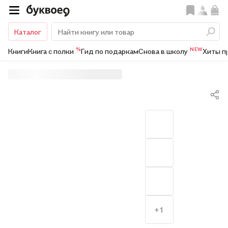
Каталог
%
NEW
Книги
Книга с полки
Гид по подаркам
Снова в школу
Хиты п
+1