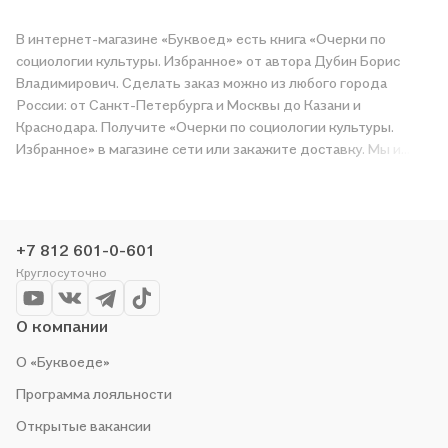
В интернет-магазине «Буквоед» есть книга «Очерки по
социологии культуры. Избранное» от автора Дубин Борис
Владимирович. Сделать заказ можно из любого города
России: от Санкт-Петербурга и Москвы до Казани и
Краснодара. Получите «Очерки по социологии культуры.
Избранное» в магазине сети или закажите доставку. Мы и
сами любим читать, поэтому делаем всё, чтобы вы могли
купить понравившуюся историю по приятной цене. Например,
организуем конкурсы и проводим акции. Оставайтесь с нами,
чтобы не упустить выгоду!
+7 812 601-0-601
Круглосуточно
О компании
О «Буквоеде»
Программа лояльности
Открытые вакансии