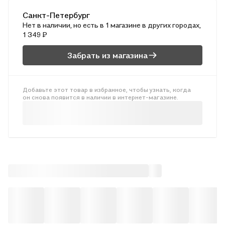
"формульная" литература (исторический роман, боевик,
Санкт-Петербург
фантастика, любовный роман), биография как литературная
Нет в наличии, но есть в 1 магазине в других городах,
конструкция, идеология литературы, различные
1 349 ₽
коммуникационные системы (телевидение, театр, музей,
слухи, спорт) и т.д.
Забрать из магазина
Добавьте этот товар в избранное, чтобы узнать, когда
он снова появится в наличии в интернет-магазине.