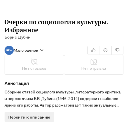
Очерки по социологии культуры.
Избранное
Борис Дубин
Мало оценок
Нет отзывов
Нет отрывка
Аннотация
Сборник статей социолога культуры, литературного критика
и переводчика Б.В. Дубина (1946-2014) содержит наиболее
яркие его работы. Автор рассматривает такие актуальные
темы, как соотношение классики, массовой словесности и
Перейти к описанию
авангарда, литература как социальный институт
(книгоиздание, библиотеки, премии, цензура и т.д.),