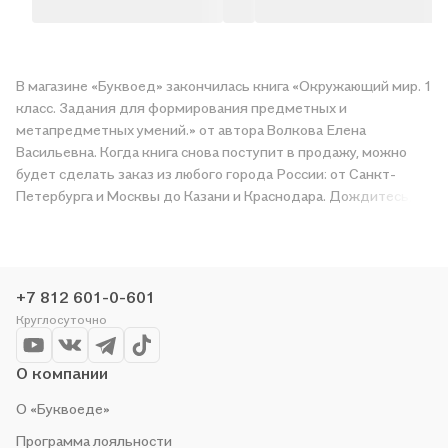
В магазине «Буквоед» закончилась книга «Окружающий мир. 1
класс. Задания для формирования предметных и
метапредметных умений.» от автора Волкова Елена
Васильевна. Когда книга снова поступит в продажу, можно
будет сделать заказ из любого города России: от Санкт-
Петербурга и Москвы до Казани и Краснодара. Дождитесь,
пока появится надпись «Купить», чтобы получить
«Окружающий мир. 1 класс. Задания для формирования
предметных и метапредметных умений.» в магазине сети или
заказать доставку. Мы и сами любим читать, поэтому делаем
+7 812 601-0-601
всё, чтобы вы могли купить понравившуюся историю по
Круглосуточно
приятной цене. Например, организуем конкурсы и проводим
акции. Оставайтесь с нами, чтобы не упустить выгоду!
О компании
О «Буквоеде»
Программа лояльности