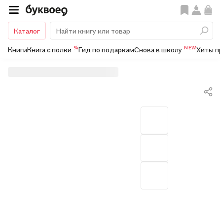
Каталог
%
NEW
Книги
Книга с полки
Гид по подаркам
Снова в школу
Хиты п