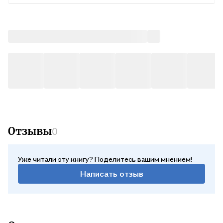
начальных классов для использования как в урочной, так и во
внеурочной деятельности, а также для организации
индивидуальной, парной и командной форм работы с
младшими школьниками. Рекомендуется родителям и
обучающимся для самостоятельной работы дома. . .
Отзывы
0
Уже читали эту книгу? Поделитесь вашим мнением!
Написать отзыв