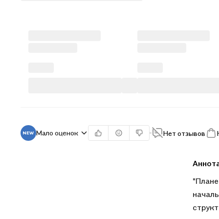
Мало оценок
Нет отзывов
Аннот
"Плане
началь
структ