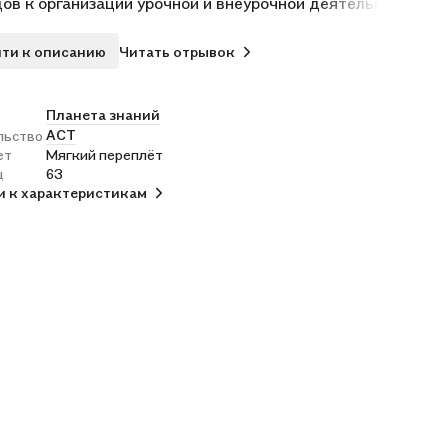
ов к организации урочной и внеурочной деятельности. .
ти к описанию
Читать отрывок
Планета знаний
АСТ
льство
ет
Мягкий переплёт
ц
63
и к характеристикам