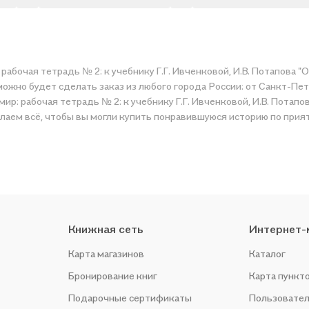
абочая тетрадь № 2: к учебнику Г.Г. Ивченковой, И.В. Потапова "О
 можно будет сделать заказ из любого города России: от Санкт-Пе
: рабочая тетрадь № 2: к учебнику Г.Г. Ивченковой, И.В. Потапова
елаем всё, чтобы вы могли купить понравившуюся историю по прия
Книжная сеть
Интернет-
Карта магазинов
Каталог
Бронирование книг
Карта пункт
Подарочные сертификаты
Пользовател