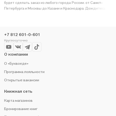
будет сделать заказ из любого города России: от Санкт-
Петербурга и Москвы до Казани и Краснодара. Дождитесь,
пока появится надпись «Купить», чтобы получить
«Окружающий мир. Тетрадь для диагностики и самооценки
универсальных учебных действий. 1 класс» в магазине сети
или заказать доставку. Мы и сами любим читать, поэтому
+7 812 601-0-601
делаем всё, чтобы вы могли купить понравившуюся историю
Круглосуточно
по приятной цене. Например, организуем конкурсы и
проводим акции. Оставайтесь с нами, чтобы не упустить
выгоду!
О компании
О «Буквоеде»
Программа лояльности
Открытые вакансии
Книжная сеть
Карта магазинов
Бронирование книг