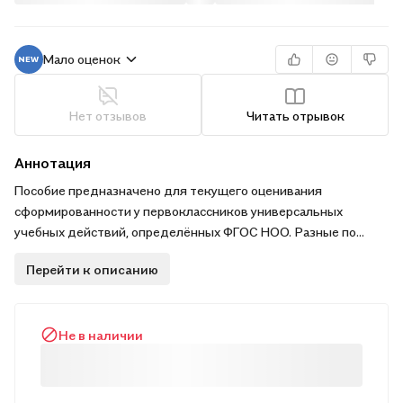
Мало оценок
Нет отзывов
Читать отрывок
Аннотация
Пособие предназначено для текущего оценивания
сформированности у первоклассников универсальных
учебных действий, определённых ФГОС НОО. Разные по
сложности задания, состоят из двух частей: учебного
Перейти к описанию
задания и вопросов для самоконтроля. Это позволяет не
только диагностировать у первоклассников универсальные
учебные действия (УУД), но и совершенствовать навыки их
Не в наличии
познавательной деятельности.