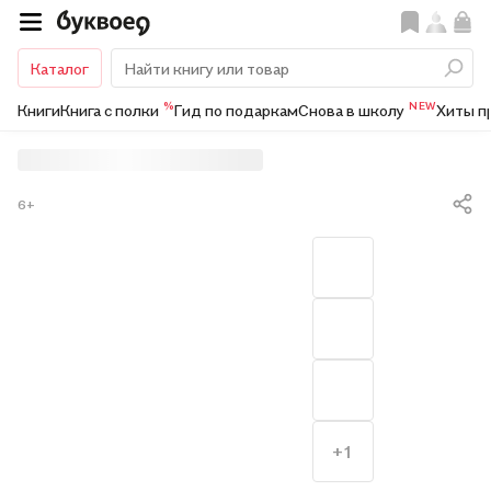
Каталог
%
NEW
Книги
Книга с полки
Гид по подаркам
Снова в школу
Хиты п
6+
+1