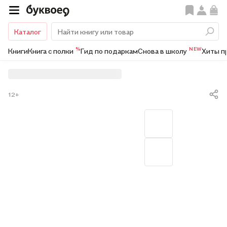
Каталог
%
NEW
Книги
Книга с полки
Гид по подаркам
Снова в школу
Хиты п
12+