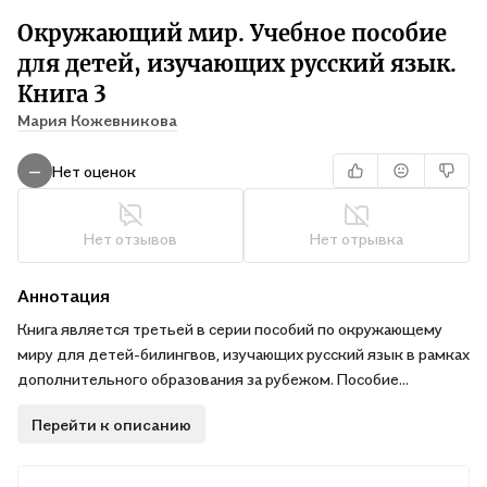
Окружающий мир. Учебное пособие
для детей, изучающих русский язык.
Книга 3
Мария Кожевникова
Нет оценок
—
Нет отзывов
Нет отрывка
Аннотация
Книга является третьей в серии пособий по окружающему
миру для детей-билингвов, изучающих русский язык в рамках
дополнительного образования за рубежом. Пособие
ориентировано на учащихся 10–11 лет. Акцент сделан на
Перейти к описанию
развитие не только интеллектуальной, но и эмоциональной
сферы ребёнка с применением технологии игрового и
интегрированного обучения. Большое внимание уделяется