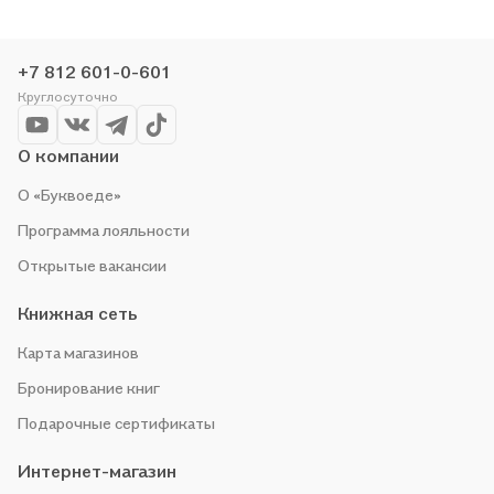
любим читать, поэтому делаем всё, чтобы вы могли купить
понравившуюся историю по приятной цене. Например,
организуем конкурсы и проводим акции. Оставайтесь с нами,
+7 812 601-0-601
чтобы не упустить выгоду!
Круглосуточно
О компании
О «Буквоеде»
Программа лояльности
Открытые вакансии
Книжная сеть
Карта магазинов
Бронирование книг
Подарочные сертификаты
Интернет-магазин