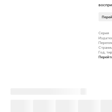
воспри
речи, 
Перей
Соотве
образо
(2009 г.
Серия
Издате
Перепл
Страни
Год, ти
Перейт