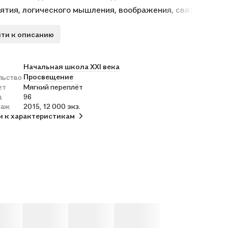
ятия, логического мышления, воображения, связной
интереса к познанию окружающего мира.
ти к описанию
тствует Федеральному государственному
вательному стандарту начального общего образования
).
Начальная школа XXI века
Просвещение
льство
ет
Мягкий переплёт
ц
96
раж
2015, 12 000 экз.
и к характеристикам