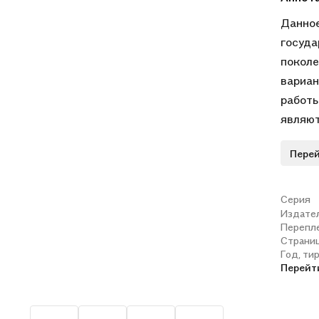
Данное
госуда
поколе
вариан
работы
являют
середи
Перей
объект
предна
учител
Серия
Издате
подгот
Перепл
началь
Страни
Год, ти
Перейт