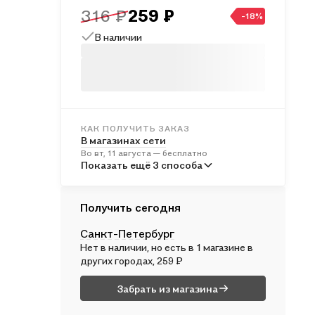
316 ₽
259 ₽
-18%
В наличии
КАК ПОЛУЧИТЬ ЗАКАЗ
В магазинах сети
Во вт, 11 августа — бесплатно
В пунктах выдачи
Показать ещё 3 способа
В ср, 12 августа — от 241 ₽
Курьером
Получить сегодня
В ср, 12 августа — от 312 ₽
Санкт-Петербург
Почтой России
Нет в наличии, но есть в 1 магазине в
В чт, 13 августа — от 496 ₽
других городах, 259 ₽
Забрать из магазина