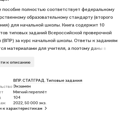
 пособие полностью соответствует федеральному
рственному образовательному стандарту (второго
ния) для начальной школы. Книга содержит 10
тов типовых заданий Всероссийской проверочной
 (ВПР) за курс начальной школы. Ответы к заданиям
ся материалами для учителя, а поэтому даны в
не пособия и могут быть легко изъяты, что повышает
ти к описанию
ивность оценки знаний учащихся. Сборник
значен учащимся 4-х классов начальной школы,
ям и методистам, использующим типовые задания для
ВПР. СТАТГРАД. Типовые задания
Экзамен
льство
овки к Всероссийской проверочной работе за курс
ет
Мягкий переплёт
ной школы.
ц
104
раж
2022, 50 000 экз.
и к характеристикам