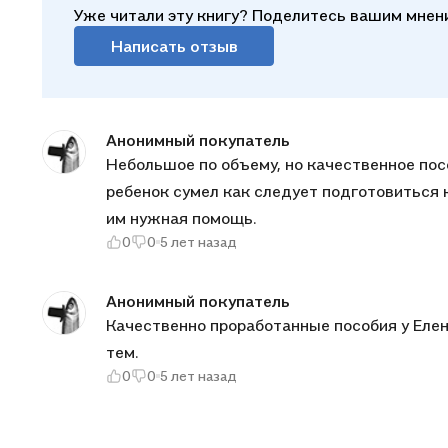
Уже читали эту книгу? Поделитесь вашим мнен
Написать отзыв
Анонимный покупатель
Небольшое по объему, но качественное пособие. Задания отобраны самые нужные для т
ребенок сумел как следует подготовиться к ВПР. Для них даны и ответы. Это детям нрав
им нужная помощь.
0
0
5 лет назад
Анонимный покупатель
Качественно проработанные пособия у Елен
тем.
0
0
5 лет назад