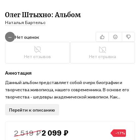
Олег Штыхно: Альбом
Наталья Бартельс
Нет оценок
—
Нет отзывов
Нет отрывка
Аннотация
Данный альбом представляет собой очерк биографии и
творчества живописца, нашего современника. В основе его
творчества - шедевры академической живописи. Как
известно, на академизме базируются образчики
Перейти к описанию
современного искусства, но старой традиции. В альбоме
представлены наиболее яркие произведения художника,
которые, как мы надеямся, с удовольствием оценят
2 519 ₽
2 099 ₽
любители живописи. . . . . . . . . . . . .
-17%