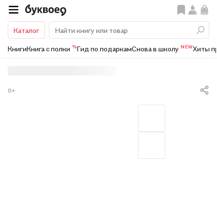
Каталог
%
NEW
Книги
Книга с полки
Гид по подаркам
Снова в школу
Хиты п
0+