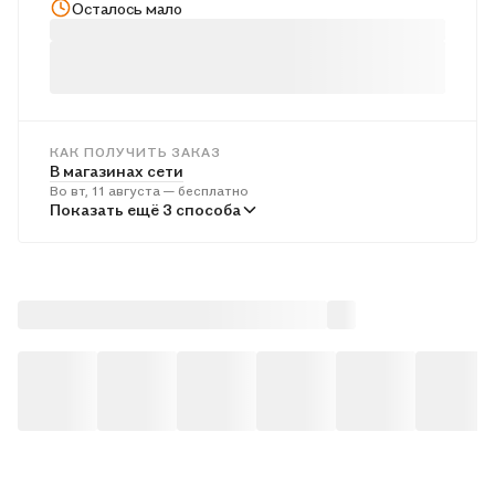
Осталось мало
КАК ПОЛУЧИТЬ ЗАКАЗ
В магазинах сети
Во вт, 11 августа — бесплатно
В пунктах выдачи
Показать ещё 3 способа
В ср, 12 августа — бесплатно
Курьером
В ср, 12 августа — бесплатно
Почтой России
В чт, 13 августа — от 614 ₽