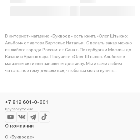
В интернет-магазине «Буквоед» есть книга «Олег Штыхно:
Альбом» от автора Бартельс Наталья . Сделать заказ можно
из любого города России: от Санкт-Петербурга и Москвы до
Казани и Краснодара. Получите «Олег Штыхно: Альбом» в
магазине сети или закажите доставку. Мы и сами любим
читать, поэтому делаем всё, чтобы вы могли купить
понравившуюся историю по приятной цене. Например,
организуем конкурсы и проводим акции. Оставайтесь с нами,
чтобы не упустить выгоду!
+7 812 601-0-601
Круглосуточно
О компании
О «Буквоеде»