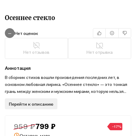
Осеннее стекло
Нет оценок
—
Нет отзывов
Нет отрывка
Аннотация
В сборник стихов вошли произведения последних лет, в
основном любовная лирика. «Осеннее стекло» — это тонкая
грань между женским и мужским мирами, которую нельзя
стереть. «Осеннее» соответственно возрасту. Из-за этой
Перейти к описанию
грани двум противоположным полам невозможно понять
друг друга. Это вечная тайна жизни.
959 ₽
799 ₽
-17%
Осталось мало