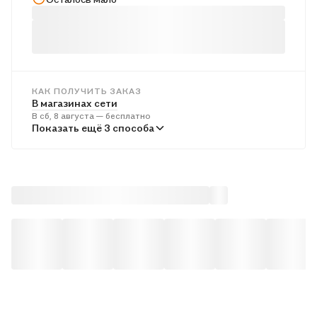
КАК ПОЛУЧИТЬ ЗАКАЗ
В магазинах сети
В сб, 8 августа — бесплатно
В пунктах выдачи
Показать ещё 3 способа
Во вт, 11 августа — от 243 ₽
Курьером
В сб, 8 августа — от 314 ₽
Почтой России
В вс, 9 августа — от 517 ₽