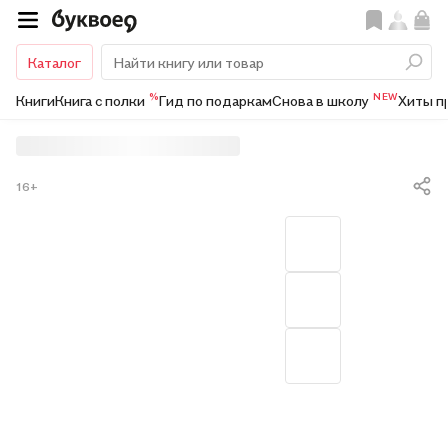
Каталог
%
NEW
Книги
Книга с полки
Гид по подаркам
Снова в школу
Хиты п
16+