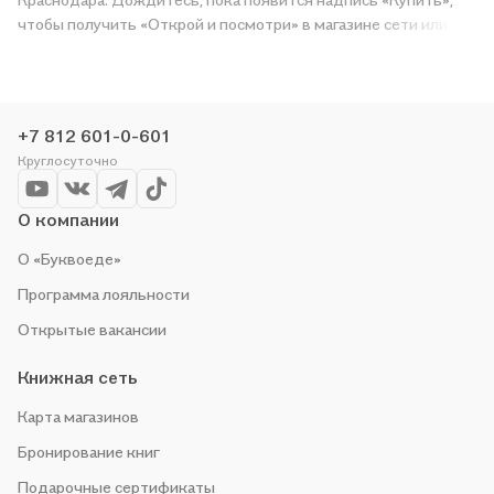
чтобы получить «Открой и посмотри» в магазине сети или
заказать доставку. Мы и сами любим читать, поэтому делаем
всё, чтобы вы могли купить понравившуюся историю по
приятной цене. Например, организуем конкурсы и проводим
акции. Оставайтесь с нами, чтобы не упустить выгоду!
+7 812 601-0-601
Круглосуточно
О компании
О «Буквоеде»
Программа лояльности
Открытые вакансии
Книжная сеть
Карта магазинов
Бронирование книг
Подарочные сертификаты