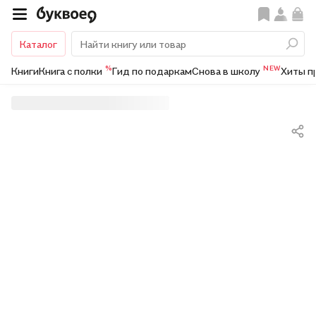
Каталог
%
NEW
Книги
Книга с полки
Гид по подаркам
Снова в школу
Хиты п