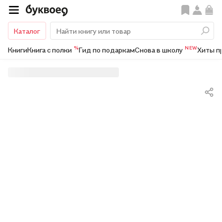
Каталог
%
NEW
Книги
Книга с полки
Гид по подаркам
Снова в школу
Хиты п