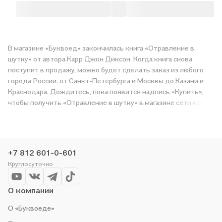
В магазине «Буквоед» закончилась книга «Отравление в
шутку» от автора Карр Джон Диксон. Когда книга снова
поступит в продажу, можно будет сделать заказ из любого
города России: от Санкт-Петербурга и Москвы до Казани и
Краснодара. Дождитесь, пока появится надпись «Купить»,
чтобы получить «Отравление в шутку» в магазине сети или
заказать доставку. Мы и сами любим читать, поэтому делаем
всё, чтобы вы могли купить понравившуюся историю по
приятной цене. Например, организуем конкурсы и проводим
акции. Оставайтесь с нами, чтобы не упустить выгоду!
+7 812 601-0-601
Круглосуточно
О компании
О «Буквоеде»