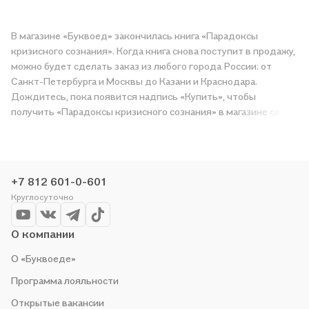
В магазине «Буквоед» закончилась книга «Парадоксы
кризисного сознания». Когда книга снова поступит в продажу,
можно будет сделать заказ из любого города России: от
Санкт-Петербурга и Москвы до Казани и Краснодара.
Дождитесь, пока появится надпись «Купить», чтобы
получить «Парадоксы кризисного сознания» в магазине сети
или заказать доставку. Мы и сами любим читать, поэтому
делаем всё, чтобы вы могли купить понравившуюся историю
по приятной цене. Например, организуем конкурсы и
проводим акции. Оставайтесь с нами, чтобы не упустить
+7 812 601-0-601
выгоду!
Круглосуточно
О компании
О «Буквоеде»
Программа лояльности
Открытые вакансии