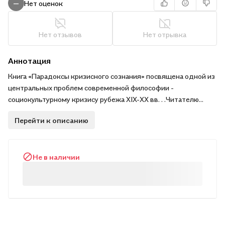
Нет оценок
—
Нет отзывов
Нет отрывка
Аннотация
Книга «Парадоксы кризисного сознания» посвящена одной из
центральных проблем современной философии -
социокультурному кризису рубежа XIX-XX вв. . .Читателю
предлагается ретроспектива подходов к осмыслению этого
Перейти к описанию
культурного феномена. Западные мыслители -
представители разных философских школ и течений,
писатели и искусствоведы размышляют о природе, причинах
Не в наличии
и последствиях социокультурного кризиса, эволюции
кризисного сознания и судьбах человечества в XX в. . . . .