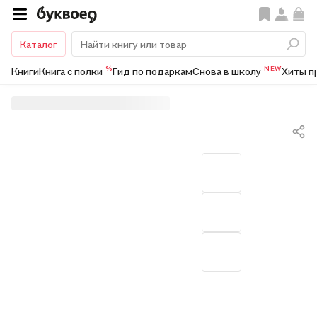
Каталог
%
NEW
Книги
Книга с полки
Гид по подаркам
Снова в школу
Хиты п