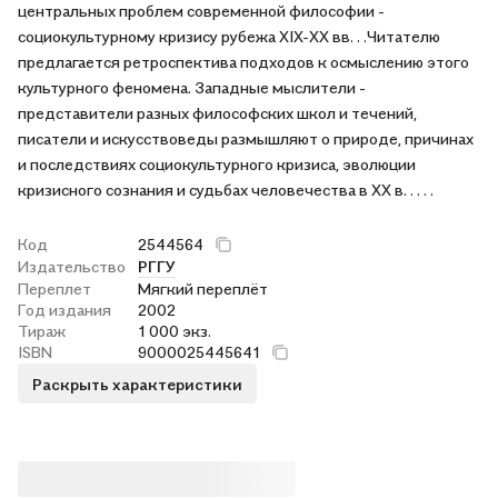
центральных проблем современной философии -
социокультурному кризису рубежа XIX-XX вв. . .Читателю
предлагается ретроспектива подходов к осмыслению этого
культурного феномена. Западные мыслители -
представители разных философских школ и течений,
писатели и искусствоведы размышляют о природе, причинах
и последствиях социокультурного кризиса, эволюции
кризисного сознания и судьбах человечества в XX в. . . . .
Код
2544564
Издательство
РГГУ
Переплет
Мягкий переплёт
Год издания
2002
Тираж
1 000 экз.
ISBN
9000025445641
Раскрыть характеристики