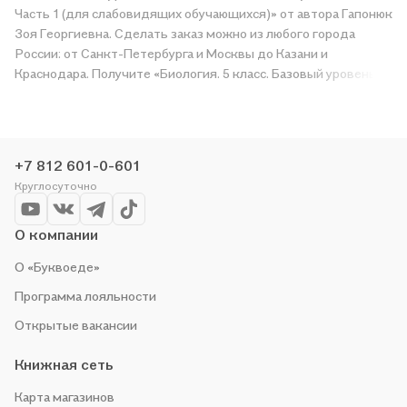
Часть 1 (для слабовидящих обучающихся)» от автора Гапонюк
Зоя Георгиевна. Сделать заказ можно из любого города
России: от Санкт-Петербурга и Москвы до Казани и
Краснодара. Получите «Биология. 5 класс. Базовый уровень.
Учебное пособие. В двух частях. Часть 1 (для слабовидящих
обучающихся)» в магазине сети или закажите доставку. Мы и
сами любим читать, поэтому делаем всё, чтобы вы могли
купить понравившуюся историю по приятной цене. Например,
+7 812 601-0-601
организуем конкурсы и проводим акции. Оставайтесь с нами,
Круглосуточно
чтобы не упустить выгоду!
О компании
О «Буквоеде»
Программа лояльности
Открытые вакансии
Книжная сеть
Карта магазинов