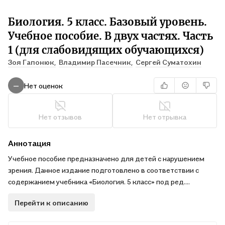
Биология. 5 класс. Базовый уровень.
Учебное пособие. В двух частях. Часть
1 (для слабовидящих обучающихся)
Зоя Гапонюк,
Владимир Пасечник,
Сергей Суматохин
Нет оценок
—
Нет отзывов
Нет отрывка
Аннотация
Учебное пособие предназначено для детей с нарушением
зрения. Данное издание подготовлено в соответствии с
содержанием учебника «Биология. 5 класс» под ред.
профессора В. В. Пасечника (М.: Просвещение, 2023) с учётом
Перейти к описанию
тифлопедагогических рекомендаций к печатному тексту.