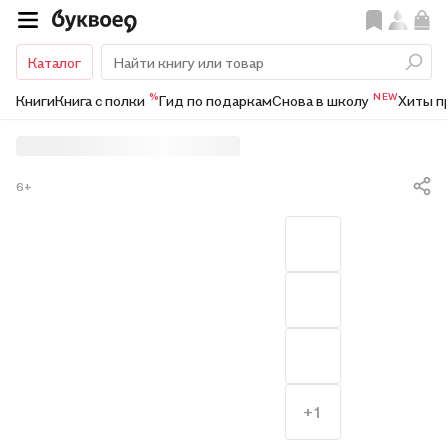
Каталог
%
NEW
Книги
Книга с полки
Гид по подаркам
Снова в школу
Хиты п
6+
+1