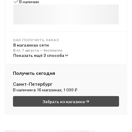
В наличии
КАК ПОЛУЧИТЬ ЗАКАЗ
В магазинах сети
В пт, 7 августа — бесплатно
В пунктах выдачи
Показать ещё 3 способа
В пн, 10 августа — от 245 ₽
Курьером
Получить сегодня
В сб, 8 августа — от 316 ₽
Санкт-Петербург
Почтой России
В наличии
в 16 магазинах
, 1 099 ₽
В вс, 9 августа — от 578 ₽
Забрать из магазина