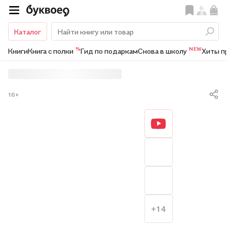
Каталог
%
NEW
Книги
Книга с полки
Гид по подаркам
Снова в школу
Хиты п
16+
+14