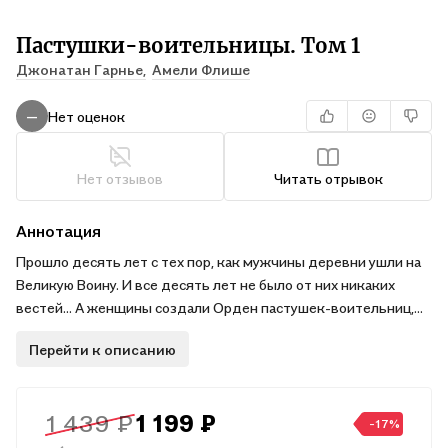
Пастушки-воительницы. Том 1
Джонатан Гарнье,
Амели Флише
Нет оценок
—
Нет отзывов
Читать отрывок
Аннотация
Прошло десять лет с тех пор, как мужчины деревни ушли на
Великую Воину. И все десять лет не было от них никаких
вестей... А женщины создали Орден пастушек-воительниц,
чтобы самые храбрые могли защитить деревню!
Перейти к описанию
Молли уже десять лет. Она наконец-то готова начать
обучение, которое позволит ей вступить в Орден, если она
окажется того достойна. И, конечно, верный козёл
1 439 ₽
1 199 ₽
Чернобородый и друг Лиам будут сопровождать её во всех
-17%
приключениях!