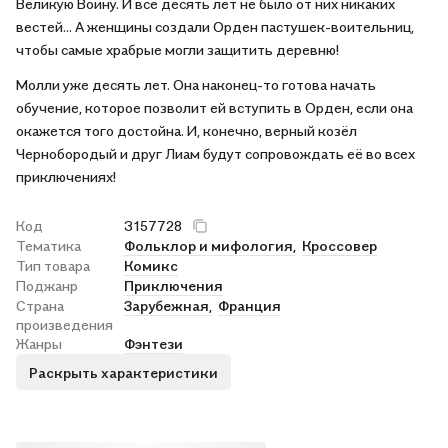
Великую Воину. И все десять лет не было от них никаких
вестей... А женщины создали Орден пастушек-воительниц,
чтобы самые храбрые могли защитить деревню!
Молли уже десять лет. Она наконец-то готова начать
обучение, которое позволит ей вступить в Орден, если она
окажется того достойна. И, конечно, верный козёл
Чернобородый и друг Лиам будут сопровождать её во всех
приключениях!
Код
3157728
Тематика
Фольклор и мифология,
Кроссовер
Тип товара
Комикс
Поджанр
Приключения
Страна
Зарубежная,
Франция
произведения
Жанры
Фэнтези
Раскрыть характеристики