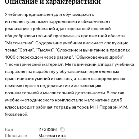
Описание и характеристики
Учебник предназначен для обучающихся с
интеллектуальными нарушениями и обеспечивает
реализацию требований адаптированной основной
общеобразовательной программы в предметной области
"Математика". Содержание учебника включает следующие
темы: "Сотня", "Тысяча", "Сложение и вычитание в пределах
1000 с переходом через разряд", "Обыкновенные дроби",
"Геометрический материал". Методический аппарат учебника
направлен на выработку у обучающихся определённых
практических умений и навыков, а также на коррекцию их
психомоторного недоразвития и активизацию
познавательной и мыслительной деятельности. В состав
учебно-методического комплекта по математике для 5
класса входит рабочая тетрадь авторов М.Н. Перовой, И.М.
Яковлевой.
Код
2738386
Школьные
Математика