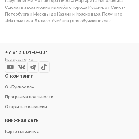
нарушениями)» от автора Перова Маргарита Николаевна.
Сделать заказ можно из любого города России: от Санкт-
Петербурга и Москвы до Казани и Краснодара. Получите
«Математика. 5 класс. Учебник (для обучающихся с
интеллектуальными нарушениями)» в магазине сети или
закажите доставку. Мы и сами любим читать, поэтому
делаем всё, чтобы вы могли купить понравившуюся историю
по приятной цене. Например, организуем конкурсы и
+7 812 601-0-601
проводим акции. Оставайтесь с нами, чтобы не упустить
Круглосуточно
выгоду!
О компании
О «Буквоеде»
Программа лояльности
Открытые вакансии
Книжная сеть
Карта магазинов