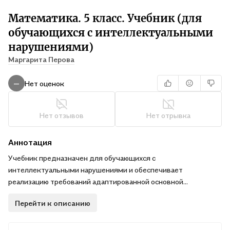
Математика. 5 класс. Учебник (для
обучающихся с интеллектуальными
нарушениями)
Маргарита Перова
Нет оценок
—
Нет отзывов
Нет отрывка
Аннотация
Учебник предназначен для обучающихся с
интеллектуальными нарушениями и обеспечивает
реализацию требований адаптированной основной
общеобразовательной программы в предметной области
Перейти к описанию
"Математика". Содержание учебника включает следующие
темы: "Сотня", "Тысяча", "Сложение и вычитание в пределах
1000 с переходом через разряд", "Обыкновенные дроби",