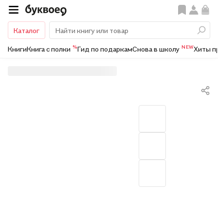
Каталог
%
NEW
Книги
Книга с полки
Гид по подаркам
Снова в школу
Хиты п