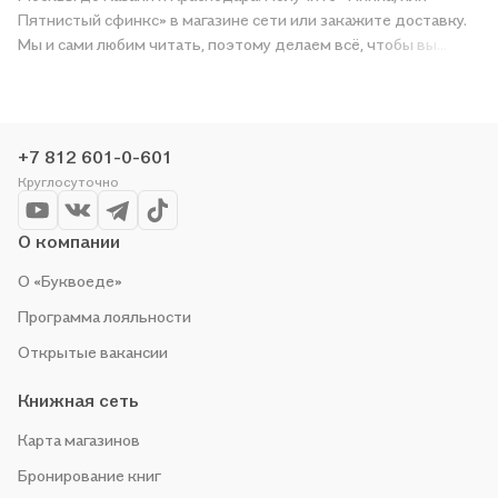
Пятнистый сфинкс» в магазине сети или закажите доставку.
Мы и сами любим читать, поэтому делаем всё, чтобы вы
могли купить понравившуюся историю по приятной цене.
Например, организуем конкурсы и проводим акции.
Оставайтесь с нами, чтобы не упустить выгоду!
+7 812 601-0-601
Круглосуточно
О компании
О «Буквоеде»
Программа лояльности
Открытые вакансии
Книжная сеть
Карта магазинов
Бронирование книг