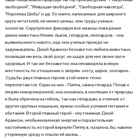
свободной", "Живущая свободной", "Свободная навсегда",
"Королева Шебы" и др. Ее книги, написанные для широкого
круга читателей, не менее ценны, чем труды ученых-
зоологов. Скрупулезно фиксируя все нюансы поведения
диких животных Кении: львов, гепардов, леопардов - она
выявила много нового, над чем ученые прежде не
задумывались. Джой Адамсон беззаветно любила животных,
посвящая им весь свой досуг, не щадя для них своих сил и
здоровья. И так же беззаветно она ненавидела всякую
жестокость по отношению к зверям: охоту, цирки, зоопарки...
.Судьбы двух главных героев этой книги тесно
переплетаются. Один из них - Пиппа, самка гепарда. Попав к
людям новорожденной, она оказалась в изоляции от природы
и была обречена на гибель, так как гепардам, в отличие от
других крупных кошачьих, нужны особые условия питания и
обитания. Второй главный герой - неутомимая Джой
Адамсон, необыкновенная энергия и поразительная
настойчивость которой вернули Пиппу в, казалось бы, навеки
утерянную среду и спасли ей жизнь. .