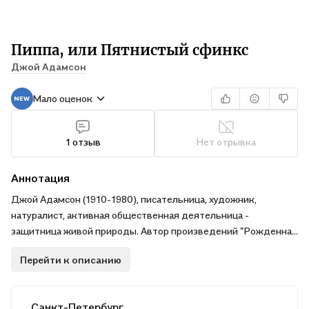
Пиппа, или Пятнистый сфинкс
Джой Адамсон
Мало оценок
1 отзыв
Нет отрывка
Аннотация
Джой Адамсон (1910-1980), писательница, художник,
натуралист, активная общественная деятельница -
защитница живой природы. Автор произведений "Рожденная
свободной", "Живущая свободной", "Свободная навсегда",
Перейти к описанию
"Королева Шебы" и др. Ее книги, написанные для широкого
круга читателей, не менее ценны, чем труды ученых-
зоологов. Скрупулезно фиксируя все нюансы поведения
Санкт-Петербург