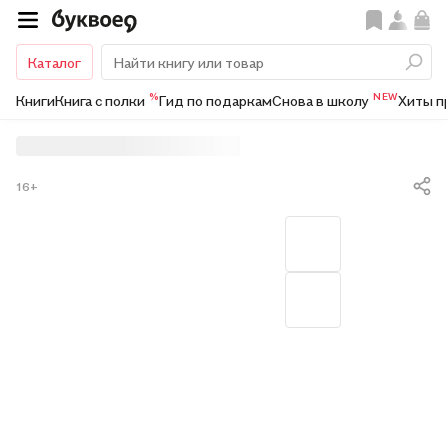
Каталог
%
NEW
Книги
Книга с полки
Гид по подаркам
Снова в школу
Хиты п
16+