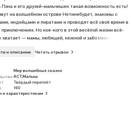
 Пэна и его друзей-мальчишек такая возможность есть!
вут на волшебном острове Нетинебудет, знакомы с
ами, индейцами и пиратами и проводят всё своё время в
и приключениях. Но кое-кого в этой весёлой жизни всё-
е хватает — мамы, любящей, нежной и заботливой.
ы на остров прилетают Венди, Джон и Майкл, и всё
ти к описанию
Читать отрывок
тся…
ная повесть Джеймса Барри в иллюстрациях известной
ицы Ирины Петелиной перенесёт читателей на
Мир волшебных сказок
АСТ,
Малыш
льство
ый остров Нетинебудет и зловещий пиратский корабль,
ет
Твёрдый переплёт
омит с Питером Пэном, феей Динь-Динь и капитаном
ц
160
, научит быть добрыми, смелыми и находчивыми.
и к характеристикам