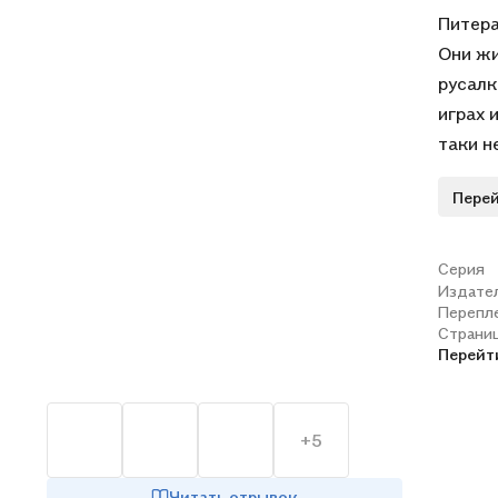
Питера
Они жи
русалк
играх 
таки н
Однажд
Перей
меняе
Сказоч
художн
Серия
Издате
чудесн
Перепл
познак
Страни
Крюком
Перейт
+5
Читать отрывок