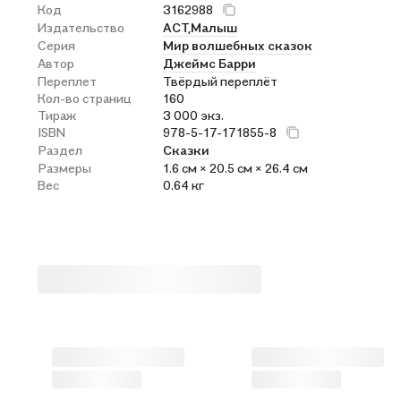
Код
3162988
Издательство
АСТ,
Малыш
Серия
Мир волшебных сказок
Автор
Джеймс Барри
Переплет
Твёрдый переплёт
Кол-во страниц
160
Тираж
3 000 экз.
ISBN
978-5-17-171855-8
Раздел
Сказки
Размеры
1.6 см × 20.5 см × 26.4 см
Вес
0.64 кг