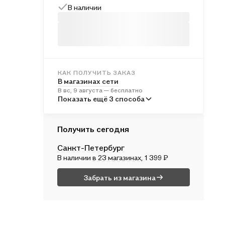
В наличии
КАК ПОЛУЧИТЬ ЗАКАЗ
В магазинах сети
В вс, 9 августа — бесплатно
В пунктах выдачи
Показать ещё 3 способа
Во вт, 11 августа — от 246 ₽
Курьером
Получить сегодня
В пн, 10 августа — от 317 ₽
Санкт-Петербург
Почтой России
В наличии
в 23 магазинах
, 1 399 ₽
Во вт, 11 августа — от 586 ₽
Забрать из магазина