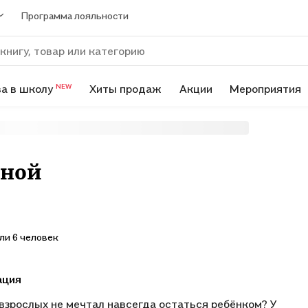
Программа лояльности
а в школу
Хиты продаж
Акции
Мероприятия
NEW
иной
ли 6 человек
ация
 взрослых не мечтал навсегда остаться ребёнком? У