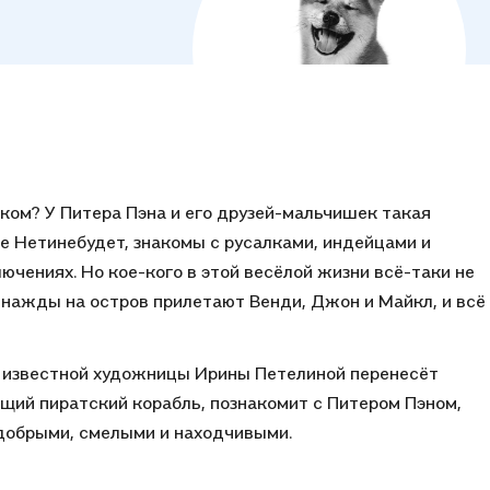
нком? У Питера Пэна и его друзей-мальчишек такая
е Нетинебудет, знакомы с русалками, индейцами и
лючениях. Но кое-кого в этой весёлой жизни всё-таки не
днажды на остров прилетают Венди, Джон и Майкл, и всё
 известной художницы Ирины Петелиной перенесёт
щий пиратский корабль, познакомит с Питером Пэном,
добрыми, смелыми и находчивыми.