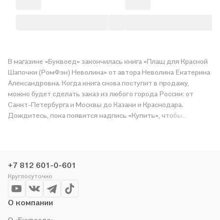
В магазине «Буквоед» закончилась книга «Плащ для Красной
Шапочки (РомФэн) Неволина» от автора Неволина Екатерина
Александровна. Когда книга снова поступит в продажу,
можно будет сделать заказ из любого города России: от
Санкт-Петербурга и Москвы до Казани и Краснодара.
Дождитесь, пока появится надпись «Купить», чтобы
получить «Плащ для Красной Шапочки (РомФэн) Неволина» в
магазине сети или заказать доставку. Мы и сами любим
читать, поэтому делаем всё, чтобы вы могли купить
понравившуюся историю по приятной цене. Например,
+7 812 601-0-601
организуем конкурсы и проводим акции. Оставайтесь с нами,
Круглосуточно
чтобы не упустить выгоду!
О компании
О «Буквоеде»