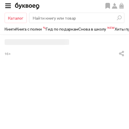
Каталог
%
NEW
Книги
Книга с полки
Гид по подаркам
Снова в школу
Хиты п
16+