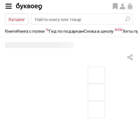
Каталог
%
NEW
Книги
Книга с полки
Гид по подаркам
Снова в школу
Хиты п