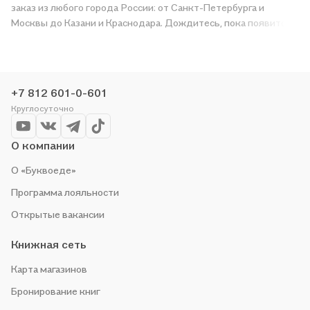
заказ из любого города России: от Санкт-Петербурга и
Москвы до Казани и Краснодара. Дождитесь, пока появится
надпись «Купить», чтобы получить «Окружающий мир. 1 кл.
Учебник В 2-х частях С online поддер. (ФГОС) /УМК
Перспектива» в магазине сети или заказать доставку. Мы и
сами любим читать, поэтому делаем всё, чтобы вы могли
+7 812 601-0-601
купить понравившуюся историю по приятной цене. Например,
Круглосуточно
организуем конкурсы и проводим акции. Оставайтесь с нами,
чтобы не упустить выгоду!
О компании
О «Буквоеде»
Программа лояльности
Открытые вакансии
Книжная сеть
Карта магазинов
Бронирование книг