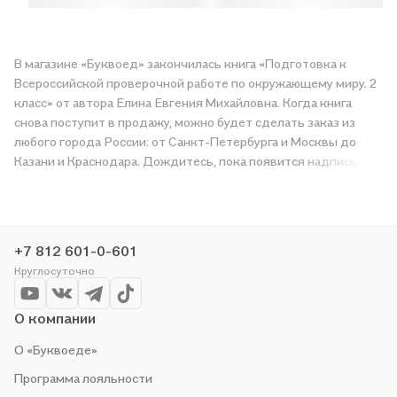
В магазине «Буквоед» закончилась книга «Подготовка к
Всероссийской проверочной работе по окружающему миру. 2
класс» от автора Елина Евгения Михайловна. Когда книга
снова поступит в продажу, можно будет сделать заказ из
любого города России: от Санкт-Петербурга и Москвы до
Казани и Краснодара. Дождитесь, пока появится надпись
«Купить», чтобы получить «Подготовка к Всероссийской
проверочной работе по окружающему миру. 2 класс» в
магазине сети или заказать доставку. Мы и сами любим
читать, поэтому делаем всё, чтобы вы могли купить
+7 812 601-0-601
понравившуюся историю по приятной цене. Например,
Круглосуточно
организуем конкурсы и проводим акции. Оставайтесь с нами,
чтобы не упустить выгоду!
О компании
О «Буквоеде»
Программа лояльности