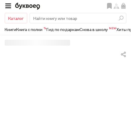
Каталог
%
NEW
Книги
Книга с полки
Гид по подаркам
Снова в школу
Хиты п