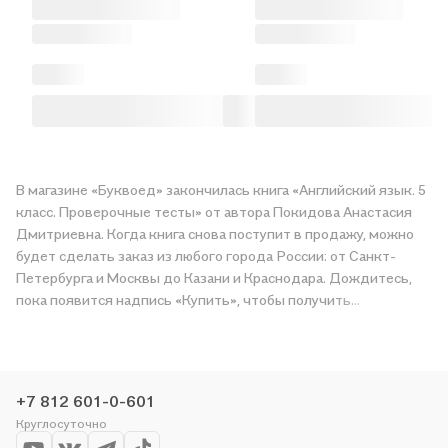
В магазине «Буквоед» закончилась книга «Английский язык. 5
класс. Проверочные тесты» от автора Покидова Анастасия
Дмитриевна. Когда книга снова поступит в продажу, можно
будет сделать заказ из любого города России: от Санкт-
Петербурга и Москвы до Казани и Краснодара. Дождитесь,
пока появится надпись «Купить», чтобы получить
«Английский язык. 5 класс. Проверочные тесты» в магазине
сети или заказать доставку. Мы и сами любим читать,
поэтому делаем всё, чтобы вы могли купить понравившуюся
историю по приятной цене. Например, организуем конкурсы и
+7 812 601-0-601
проводим акции. Оставайтесь с нами, чтобы не упустить
Круглосуточно
выгоду!