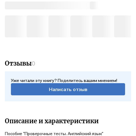
общего образования, что позволяет использовать его при
работе с любым учебно-методическим комплектом для 5
класса как под руководством учителя, так и для
самостоятельных занятий. Книга идеально подходит для
подготовки к ВПР и контрольным работам.
Отзывы
0
Уже читали эту книгу? Поделитесь вашим мнением!
Написать отзыв
Описание и характеристики
Пособие "Проверочные тесты. Английский язык"