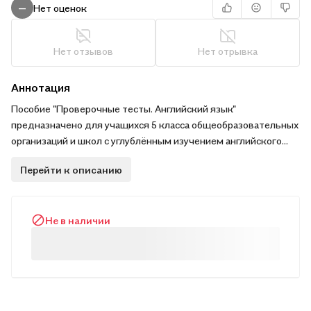
Нет оценок
—
Нет отзывов
Нет отрывка
Аннотация
Пособие "Проверочные тесты. Английский язык"
предназначено для учащихся 5 класса общеобразовательных
организаций и школ с углублённым изучением английского
языка и содержит тематические проверочные материалы в
Перейти к описанию
области грамматики, лексики и аудирования.
В пособии вы найдёте задания:
Не в наличии
– в форматах стандартизированных тестов;
– на проверку уровня сформированности навыков 21-го века;
– на проверку читательской грамотности учащихся.
Содержание пособия разработано в соответствии с
Федеральной образовательной программой начального