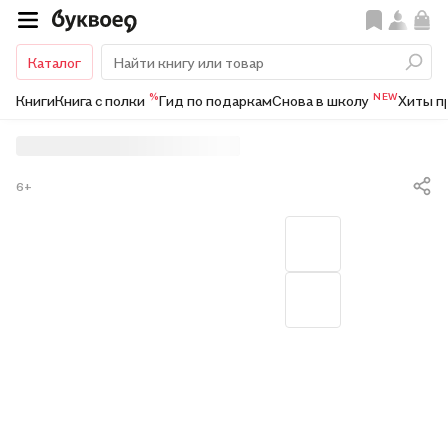
Каталог
%
NEW
Книги
Книга с полки
Гид по подаркам
Снова в школу
Хиты п
6+