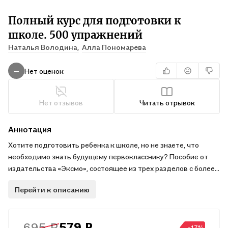
Полный курс для подготовки к
школе. 500 упражнений
Наталья Володина,
Алла Пономарева
Нет оценок
—
Нет отзывов
Читать отрывок
Аннотация
Хотите подготовить ребенка к школе, но не знаете, что
необходимо знать будущему первокласснику? Пособие от
издательства «Эксмо», состоящее из трех разделов с более
чем 500 упражнениями, поможет вам в этом. Все упражнения
Перейти к описанию
четко структурированы и систематизированы по принципу от
простого к сложному. Авторская методика, проверенная
временем, гарантирует высокий результат при условии
695 ₽
579 ₽
регулярных занятий. Благодаря пособию ребенок
-17%