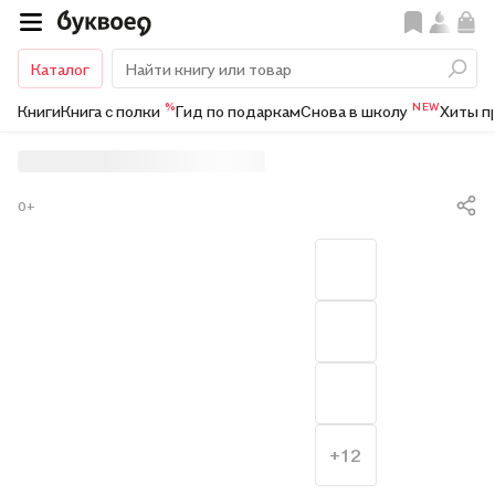
Каталог
%
NEW
Книги
Книга с полки
Гид по подаркам
Снова в школу
Хиты п
0+
+12