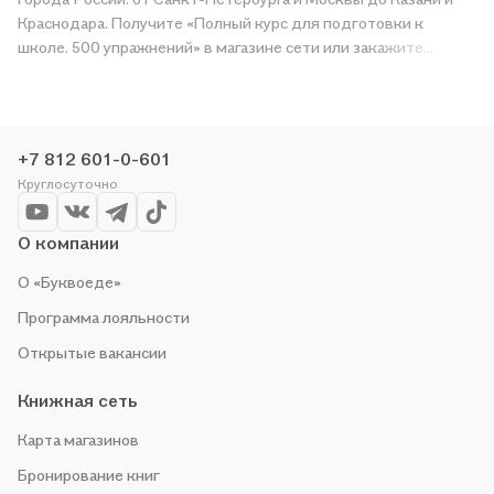
Краснодара. Получите «Полный курс для подготовки к
школе. 500 упражнений» в магазине сети или закажите
доставку. Мы и сами любим читать, поэтому делаем всё,
чтобы вы могли купить понравившуюся историю по приятной
цене. Например, организуем конкурсы и проводим акции.
Оставайтесь с нами, чтобы не упустить выгоду!
+7 812 601-0-601
Круглосуточно
О компании
О «Буквоеде»
Программа лояльности
Открытые вакансии
Книжная сеть
Карта магазинов
Бронирование книг