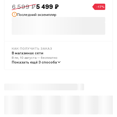
6 599 ₽
5 499 ₽
-17%
Последний экземпляр
КАК ПОЛУЧИТЬ ЗАКАЗ
В магазинах сети
В пн, 10 августа — бесплатно
В пунктах выдачи
Показать ещё 3 способа
Во вт, 11 августа — бесплатно
Курьером
Во вт, 11 августа — бесплатно
Почтой России
В ср, 12 августа — от 705 ₽