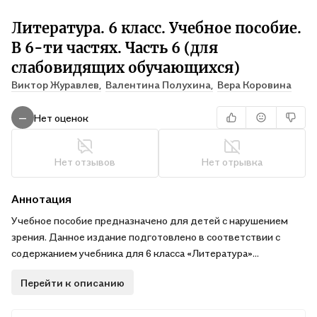
Литература. 6 класс. Учебное пособие.
В 6-ти частях. Часть 6 (для
слабовидящих обучающихся)
Виктор Журавлев,
Валентина Полухина,
Вера Коровина
Нет оценок
—
Нет отзывов
Нет отрывка
Аннотация
Учебное пособие предназначено для детей с нарушением
зрения. Данное издание подготовлено в соответствии с
содержанием учебника для 6 класса «Литература»
В. П. Полухиной и др.(14-е изд., перераб. — М.: Просвещение,
Перейти к описанию
2023) с учётом тифлопедагогических рекомендаций к
печатному тексту.