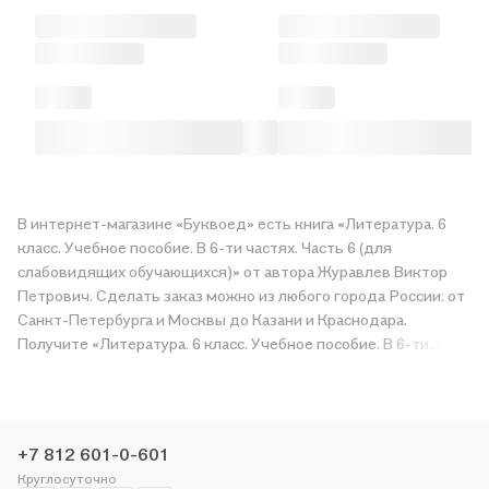
В интернет-магазине «Буквоед» есть книга «Литература. 6
класс. Учебное пособие. В 6-ти частях. Часть 6 (для
слабовидящих обучающихся)» от автора Журавлев Виктор
Петрович. Сделать заказ можно из любого города России: от
Санкт-Петербурга и Москвы до Казани и Краснодара.
Получите «Литература. 6 класс. Учебное пособие. В 6-ти
частях. Часть 6 (для слабовидящих обучающихся)» в магазине
сети или закажите доставку. Мы и сами любим читать,
поэтому делаем всё, чтобы вы могли купить понравившуюся
историю по приятной цене. Например, организуем конкурсы и
+7 812 601-0-601
проводим акции. Оставайтесь с нами, чтобы не упустить
Круглосуточно
выгоду!