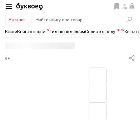
Каталог
%
NEW
Книги
Книга с полки
Гид по подаркам
Снова в школу
Хиты п
6+