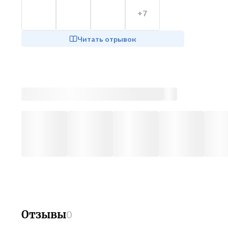
магию 
+7
яснови
3. Из 
Читать отрывок
предст
4. Про
студен
5. Лег
попада
которы
Власов
Отзывы
0