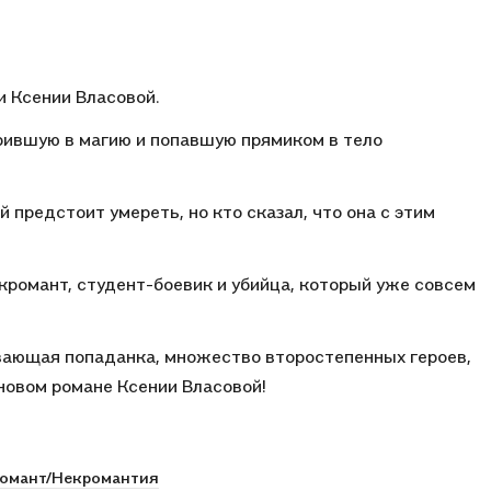
и Ксении Власовой.
ерившую в магию и попавшую прямиком в тело
й предстоит умереть, но кто сказал, что она с этим
кромант, студент-боевик и убийца, который уже совсем
нывающая попаданка, множество второстепенных героев,
 новом романе Ксении Власовой!
омант/Некромантия