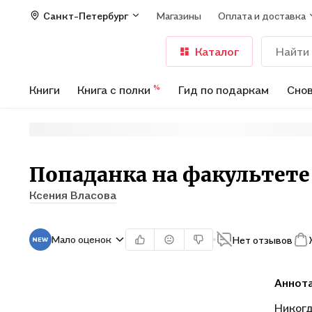
Санкт-Петербург
Магазины
Оплата и доставка
Каталог
Книги
Книга с полки
Гид по подаркам
Снов
%
Попаданка на факультете
Ксения Власова
Мало оценок
Нет отзывов
Аннот
Никогд