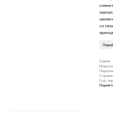
сомнит
зеркал
заключ
со сво
препод
Словом
Перей
красав
студен
заскуч
Серия
Издате
совсем
Перепл
Впроче
Страни
Год, ти
Перейт
Пять п
1. Нов
Власов
2. Ист