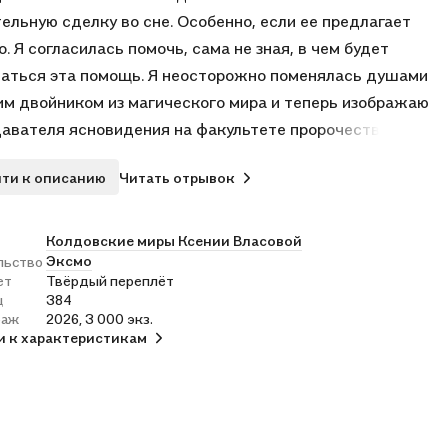
ельную сделку во сне. Особенно, если ее предлагает
о. Я согласилась помочь, сама не зная, в чем будет
аться эта помощь. Я неосторожно поменялась душами
им двойником из магического мира и теперь изображаю
авателя ясновидения на факультете пророчеств!
, в магическом мире не так уж плохо. Здесь есть
ти к описанию
Читать отрывок
ец-преподаватель некромантии и «золотой» мальчик-
т с факультета боевой магии. Эти двое не дают мне
ать! И все бы ничего, если бы… Если бы я не знала, что
Колдовские миры Ксении Власовой
Эксмо
льство
 скоро мне предстоит умереть.
ет
Твёрдый переплёт
м, умирать я вовсе не собираюсь…
ц
384
раж
2026, 3 000 экз.
и к характеристикам
ричин купить:
инка от топового автора молодежного фэнтези Ксении
ой.
ория-однотомник про девушку, никогда не верившую в