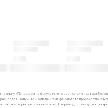
на книгу «Попаданка на факультете пророчеств» от автора Власо
Краснодара. Получите «Попаданка на факультете пророчеств» в ма
ившуюся историю по приятной цене. Например, организуем конкурс