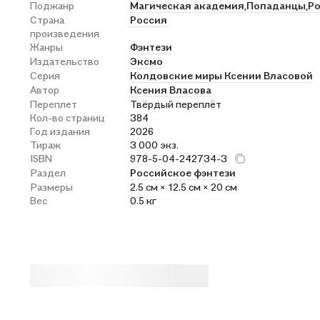
Поджанр
Магическая академия,
Попаданцы,
Р
Страна
Россия
произведения
Жанры
Фэнтези
Издательство
Эксмо
Серия
Колдовские миры Ксении Власовой
Автор
Ксения Власова
Переплет
Твёрдый переплёт
Кол-во страниц
384
Год издания
2026
Тираж
3 000 экз.
ISBN
978-5-04-242734-3
Раздел
Российское фэнтези
Размеры
2.5 см × 12.5 см × 20 см
Вес
0.5 кг