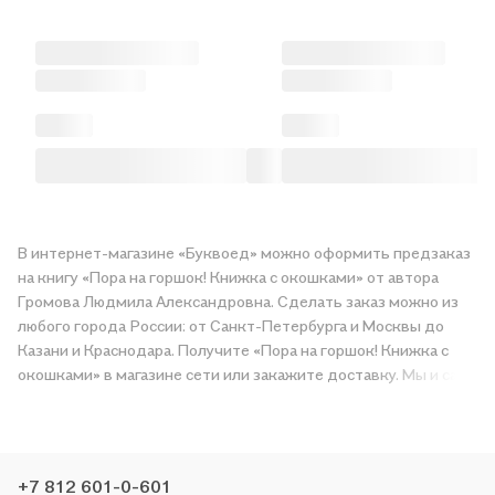
В интернет-магазине «Буквоед» можно оформить предзаказ
на книгу «Пора на горшок! Книжка с окошками» от автора
Громова Людмила Александровна. Сделать заказ можно из
любого города России: от Санкт-Петербурга и Москвы до
Казани и Краснодара. Получите «Пора на горшок! Книжка с
окошками» в магазине сети или закажите доставку. Мы и сами
любим читать, поэтому делаем всё, чтобы вы могли купить
понравившуюся историю по приятной цене. Например,
организуем конкурсы и проводим акции. Оставайтесь с нами,
чтобы не упустить выгоду!
+7 812 601-0-601