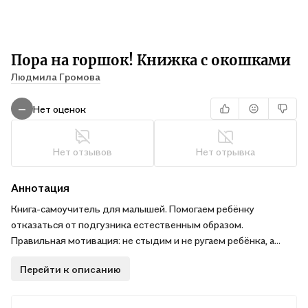
Пора на горшок! Книжка с окошками
Людмила Громова
Нет оценок
—
Нет отзывов
Нет отрывка
Аннотация
Книга-самоучитель для малышей. Помогаем ребёнку
отказаться от подгузника естественным образом.
Правильная мотивация: не стыдим и не ругаем ребёнка, а
достигаем результата с помощью игры.
Перейти к описанию
Малыш легко поймёт простое стихотворения с повторяющим
сюжетом и захочет сесть на горшок вместе с героями книги -
весёлыми зверятами.