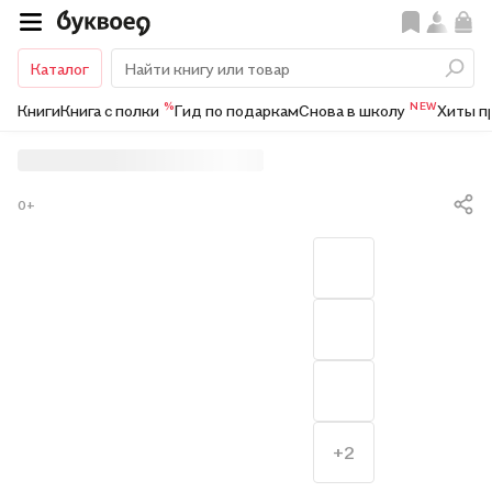
Каталог
%
NEW
Книги
Книга с полки
Гид по подаркам
Снова в школу
Хиты п
0+
+2