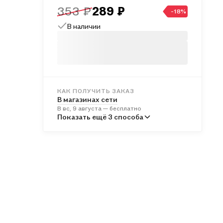
353 ₽
289 ₽
-18%
В наличии
КАК ПОЛУЧИТЬ ЗАКАЗ
В магазинах сети
В вс, 9 августа — бесплатно
В пунктах выдачи
Показать ещё 3 способа
Во вт, 11 августа — от 241 ₽
Курьером
В пн, 10 августа — от 312 ₽
Почтой России
Во вт, 11 августа — от 497 ₽