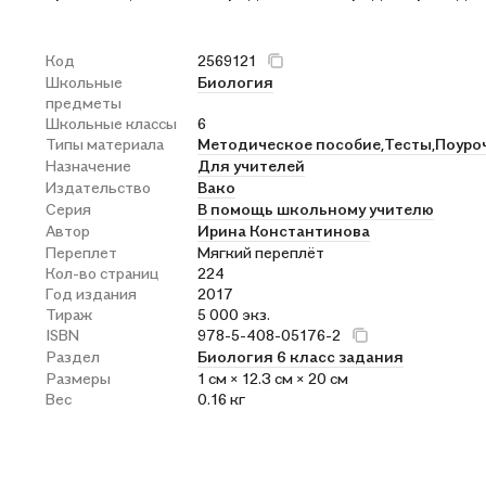
Код
2569121
Школьные
Биология
предметы
Школьные классы
6
Типы материала
Методическое пособие,
Тесты,
Поуро
Назначение
Для учителей
Издательство
Вако
Серия
В помощь школьному учителю
Автор
Ирина Константинова
Переплет
Мягкий переплёт
Кол-во страниц
224
Год издания
2017
Тираж
5 000 экз.
ISBN
978-5-408-05176-2
Раздел
Биология 6 класс задания
Размеры
1 см × 12.3 см × 20 см
Вес
0.16 кг