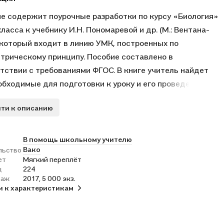
е содержит поурочные разработки по курсу «Биология»
класса к учебнику И.Н. Пономаревой и др. (М.: Вентана-
 который входит в линию УМК, построенных по
трическому принципу. Пособие составлено в
тствии с требованиями ФГОС. В книге учитель найдет
обходимые для подготовки к уроку и его проведения
алы: методические советы и рекомендации, интересную
ти к описанию
ительную информацию, разнообразные справочные
алы, вопросы и задания для устных и письменных
в учащихся, игры, творческие задания, темы для
В помощь школьному учителю
Вако
льство
ний, физкультминутки, тесты, схемы, таблицы,
ет
Мягкий переплёт
тации; также представлен порядок проведения
ц
224
торных работ и демонстрационных опытов.
раж
2017, 5 000 экз.
и к характеристикам