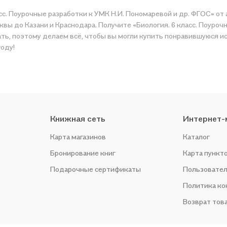
асс. Поурочные разработки к УМК Н.И. Пономаревой и др. ФГОС» о
квы до Казани и Краснодара. Получите «Биология. 6 класс. Поуроч
купить понравившуюся историю по приятной цене. Например, организуем конкурсы и
году!
Книжная сеть
Интернет-
Карта магазинов
Каталог
Бронирование книг
Карта пункт
Подарочные сертификаты
Пользовател
Политика к
Возврат тов