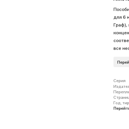
Пособи
для 6 
Граф),
концен
соотве
все не
матери
Перей
дополн
матери
ответо
Серия
Издате
сообще
Перепл
презен
Страни
лабора
Год, ти
Перейт