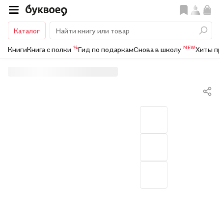
Каталог
%
NEW
Книги
Книга с полки
Гид по подаркам
Снова в школу
Хиты п