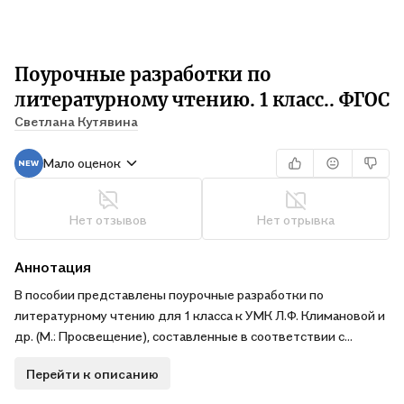
Поурочные разработки по
литературному чтению. 1 класс.. ФГОС
Светлана Кутявина
Мало оценок
Нет отзывов
Нет отрывка
Аннотация
В пособии представлены поурочные разработки по
литературному чтению для 1 класса к УМК Л.Ф. Климановой и
др. (М.: Просвещение), составленные в соответствии с
требованиями ФГОС. Помимо подробного плана работы над
Перейти к описанию
произведениями, включенными в программу, сценарий
каждого урока содержит тексты для речевой разминки,