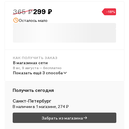
игровые и нестандартные задания, дополнительный
365 ₽
299 ₽
материал для учителя. . .Издание адресовано учителям
-18%
начальной школы, студентам педагогических вузов и
Осталось мало
колледжей. .
КАК ПОЛУЧИТЬ ЗАКАЗ
В магазинах сети
В вс, 9 августа — бесплатно
В пунктах выдачи
Показать ещё 3 способа
Во вт, 11 августа — от 241 ₽
Курьером
Получить сегодня
В пн, 10 августа — от 312 ₽
Санкт-Петербург
Почтой России
В наличии
в 1 магазине
, 274 ₽
Во вт, 11 августа — от 497 ₽
Забрать из магазина