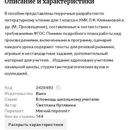
Описание и характеристики
В пособии представлены поурочные разработки по
литературному чтению для 1 класса к УМК Л.Ф. Климановой и
др. (М.: Просвещение), составленные в соответствии с
требованиями ФГОС. Помимо подробного плана работы над
произведениями, включенными в программу, сценарий
каждого урока содержит тексты для речевой разминки,
игровые и нестандартные задания, дополнительный
материал для учителя. . .Издание адресовано учителям
начальной школы, студентам педагогических вузов и
колледжей. .
Код
2429490
Издательство
Вако
Серия
В помощь школьному учителю
Автор
Светлана Кутявина
Переплет
Мягкий переплёт
Кол-во страниц
144
Раскрыть характеристики