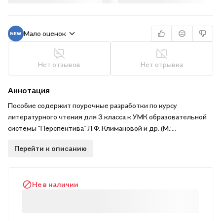
Мало оценок
Нет отзывов
Нет отрывка
Аннотация
Пособие содержит поурочные разработки по курсу
литературного чтения для 3 класса к УМК образовательной
системы "Перспектива" Л.Ф. Климановой и др. (М.:
Просвещение). Имеется дополнительный материал для
Перейти к описанию
учителя (биографии писателей и др.). В сценарии уроков
включены игровые и нестандартные задания, кроссворды,
загадки, викторины, которые позволят повысить активность
Не в наличии
учащихся и сделать уроки информационно насыщенными и
интересными. .Издание адресовано учителям начальных
классов общеобразовательных учреждений. Будет полезно
студентам педагогических вузов и колледжей. . . .