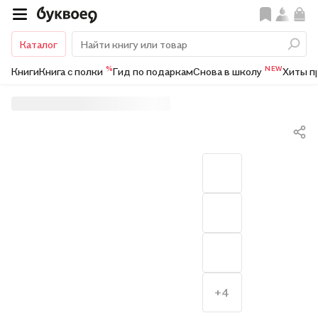
Каталог
%
NEW
Книги
Книга с полки
Гид по подаркам
Снова в школу
Хиты п
+4