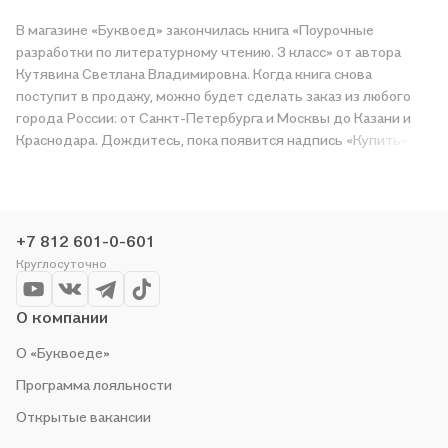
В магазине «Буквоед» закончилась книга «Поурочные
разработки по литературному чтению. 3 класс» от автора
Кутявина Светлана Владимировна. Когда книга снова
поступит в продажу, можно будет сделать заказ из любого
города России: от Санкт-Петербурга и Москвы до Казани и
Краснодара. Дождитесь, пока появится надпись «Купить»,
чтобы получить «Поурочные разработки по литературному
чтению. 3 класс» в магазине сети или заказать доставку. Мы и
сами любим читать, поэтому делаем всё, чтобы вы могли
купить понравившуюся историю по приятной цене. Например,
+7 812 601-0-601
организуем конкурсы и проводим акции. Оставайтесь с нами,
Круглосуточно
чтобы не упустить выгоду!
О компании
О «Буквоеде»
Программа лояльности
Открытые вакансии