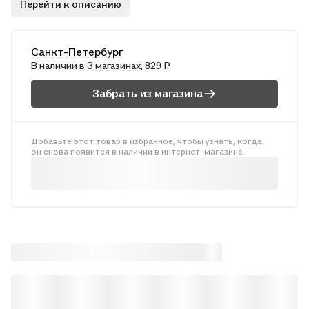
Перейти к описанию
учебников на 2019/2020 и 2020/2021 учебные годы. Здесь
педагог найдет все, что необходимо для качественной
подготовки к уроку: тематическое планирование учебного
Санкт-Петербург
материала, подробные конспекты занятий, методические
В наличии
в 3 магазинах
, 829 ₽
рекомендации по работе над проектами, различные игры,
кроссворды, загадки, тексты физкультминуток. Издание
Забрать из магазина
адресовано учителям начальных классов, студентам
педагогических вузов и колледжей.
Добавьте этот товар в избранное, чтобы узнать, когда
он снова появится в наличии в интернет-магазине.