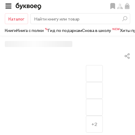
Каталог
%
NEW
Книги
Книга с полки
Гид по подаркам
Снова в школу
Хиты п
+2