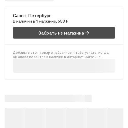
социологической науке. Автором особенно отмечены
поднятые Спенсером и актуальные в настоящее время
Санкт-Петербург
вопросы демографии и социальной политики. . .Монография
В наличии
в 1 магазине
, 538 ₽
может быть рекомендована студентам социологических
факультетов, преподавателям социологии, политологии и
Забрать из магазина
теории организации, а также всем интересующимся
проблемами общей социологии, историей социологии. .
Добавьте этот товар в избранное, чтобы узнать, когда
он снова появится в наличии в интернет-магазине.