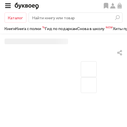
Каталог
%
NEW
Книги
Книга с полки
Гид по подаркам
Снова в школу
Хиты п