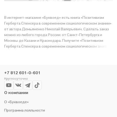
В интернет-магазине «Буквоед» есть книга «Позитивизм
Герберта Спенсера в современном социологическом знании»
от автора Демьяненко Николай Валерьевич. Сделать заказ
можно из любого города России: от Санкт-Петербурга и
Москвы до Казани и Краснодара. Получите «Позитивизм
Герберта Спенсера в современном социологическом знании»
в магазине сети или закажите доставку. Мы и сами любим
читать, поэтому делаем всё, чтобы вы могли купить
понравившуюся историю по приятной цене. Например,
организуем конкурсы и проводим акции. Оставайтесь с нами,
+7 812 601-0-601
чтобы не упустить выгоду!
Круглосуточно
О компании
О «Буквоеде»
Программа лояльности