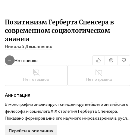
Позитивизм Герберта Спенсера в
современном социологическом
знании
Николай Демьяненко
Нет оценок
—
Нет отзывов
Нет отрывка
Аннотация
В монографии анализируются идеи крупнейшего английского
философа и социолога XIX столетия Герберта Спенсера.
Показано формирование его научного мировоззрения в русле
позитивизма (эволюционизм, органицизм, политическая
Перейти к описанию
социология), определены место и роль Г. Спенсера в мировой