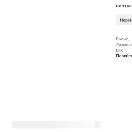
виртуа
основн
Перей
киберп
анализ
класси
Бренд
Размер
с испо
Вес
препод
Перейт
вопрос