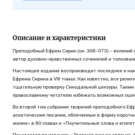
Описание и характеристики
Преподобный Ефрем Сирин (ок. 306–373) – великий п
автор духовно-нравственных сочинений и толкован
Настоящее издание воспроизводит последнее и наи
Ефрема Сирина в VIII томах. Как известно, все рел
тщательную проверку Синодальной цензуры. Таким 
православному читателю избежать возможных ошиб
Во второй том собрания творений преподобного Еф
аскетические писания, облеченные в форму коротки
жизни» в 90 главах и «Поучительные слова к египе
Печатается по изданию: «Творенiя иже во святыхъ 