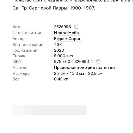
Св.-Тр. Сергiевой Лавры, 1900–1907.
Код
2826993
Издательство
Новое Небо
Автор
Ефрем Сирин
Кол-во страниц
436
Год издания
2020
Тираж
5 000 экз.
ISBN
978-0-02-826993-1
Раздел
Православное христианство
Размеры
2.2 см × 13.3 см × 20.5 см
Вес
0.48 кг