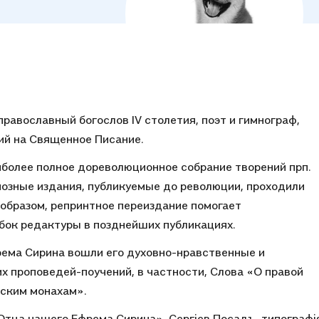
равославный богослов IV столетия, поэт и гимнограф,
ий на Священное Писание.
более полное дореволюционное собрание творений прп.
игиозные издания, публикуемые до революции, проходили
образом, репринтное переиздание помогает
ок редактуры в позднейших публикациях.
рема Сирина вошли его духовно-нравственные и
х проповедей-поучений, в частности, Слова «О правой
тским монахам».
Отца нашего Ефрема Сирина», Сергiев Посадъ, типографi