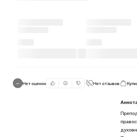
Нет оценок
Нет отзывов
Купи
—
Аннот
Препод
правос
духовн