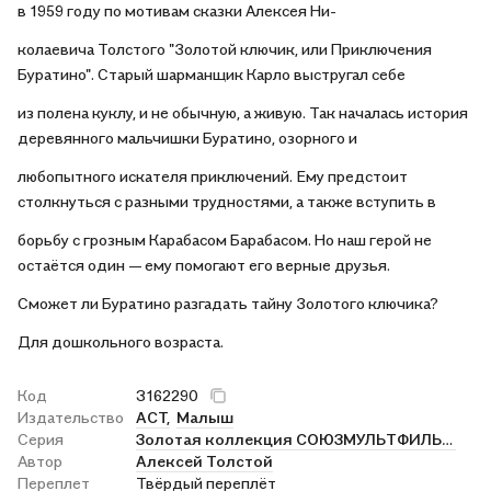
в 1959 году по мотивам сказки Алексея Ни-
колаевича Толстого "Золотой ключик, или Приключения
Буратино". Старый шарманщик Карло выстругал себе
из полена куклу, и не обычную, а живую. Так началась история
деревянного мальчишки Буратино, озорного и
любопытного искателя приключений. Ему предстоит
столкнуться с разными трудностями, а также вступить в
борьбу с грозным Карабасом Барабасом. Но наш герой не
остаётся один — ему помогают его верные друзья.
Сможет ли Буратино разгадать тайну Золотого ключика?
Для дошкольного возраста.
Код
3162290
Издательство
АСТ,
Малыш
Серия
Золотая коллекция СОЮЗМУЛЬТФИЛЬМА
Автор
Алексей Толстой
Переплет
Твёрдый переплёт