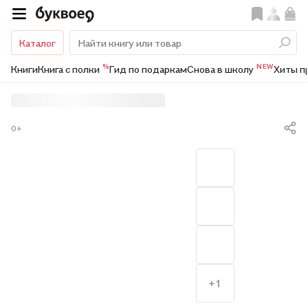
Каталог
%
NEW
Книги
Книга с полки
Гид по подаркам
Снова в школу
Хиты п
0+
+1