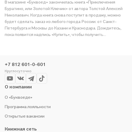
В магазине «Буквоед» закончилась книга «Приключения
Буратино, или Золотой Ключик» от автора Толстой Алексей
Николаевич. Когда книга снова поступит в продажу, можно
будет сделать заказ из любого города России: от Санкт-
Петербурга и Москвы до Казани и Краснодара. Дождитесь,
пока появится надпись «Купить», чтобы получить
«Приключения Буратино, или Золотой Ключик» в магазине
сети или заказать доставку. Мы и сами любим читать,
поэтому делаем всё, чтобы вы могли купить понравившуюся
историю по приятной цене. Например, организуем конкурсы и
+7 812 601-0-601
проводим акции. Оставайтесь с нами, чтобы не упустить
Круглосуточно
выгоду!
О компании
О «Буквоеде»
Программа лояльности
Открытые вакансии
Книжная сеть