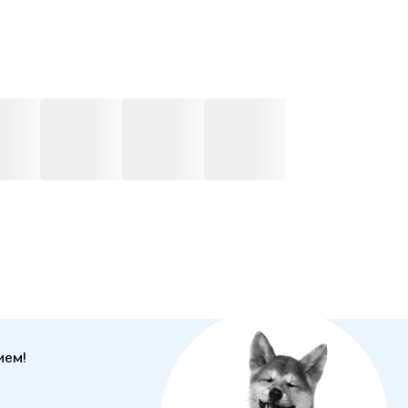
ГЕ
я «Люблю читать. Книги для первого самостоятельного
» — это первая библиотека ребёнка из проверенной
й классики в качественном издании.
и серии входят в программу дошкольного чтения и
ого образования, часто включаются в список книг на
 внеклассного чтения для 1-2 класса.
ный текст (проверено нормами СанПиН) — специально
рвого чтения!
е цветные иллюстрации Александра Борисенко.
дая обложка, матовая плёнка и лак на обложке, плотная
.
ний формат (16,2 х 21 см) — ребёнку удобно
ием!
оятельно держать книгу.
ет прекрасным подарком на День рождения или другой