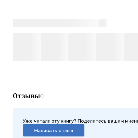
О КНИ
• Сери
чтения
детско
• Книг
школьн
лето и
• Круп
для пе
• Ярки
Отзывы
0
• Твёр
бумага
• Сред
Уже читали эту книгу? Поделитесь вашим мнен
самост
Написать отзыв
• Стан