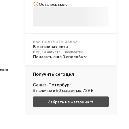
Осталось мало
КАК ПОЛУЧИТЬ ЗАКАЗ
В магазинах сети
В пн, 10 августа — бесплатно
В пунктах выдачи
Показать ещё 3 способа
Во вт, 11 августа — от 243 ₽
тения
Курьером
Получить сегодня
Во вт, 11 августа — от 314 ₽
Санкт-Петербург
Почтой России
В наличии
в 50 магазинах
, 729 ₽
В ср, 12 августа — от 515 ₽
Забрать из магазина