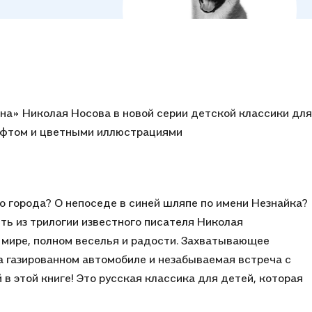
ик благодаря качественному и яркому оформлению.
льная книга для мальчика или девочки 3-8 лет.
ана» Николая Носова в новой серии детской классики для
ифтом и цветными иллюстрациями
о города? О непоседе в синей шляпе по имени Незнайка?
ть из трилогии известного писателя Николая
мире, полном веселья и радости. Захватывающее
 газированном автомобиле и незабываемая встреча с
 этой книге! Это русская классика для детей, которая