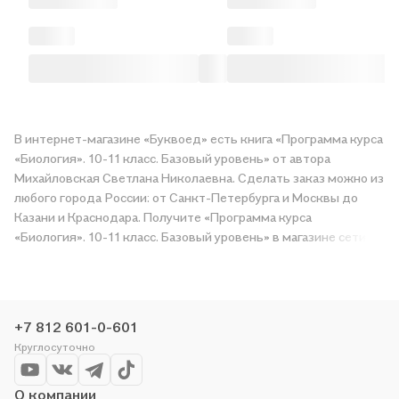
В интернет-магазине «Буквоед» есть книга «Программа курса
«Биология». 10-11 класс. Базовый уровень» от автора
Михайловская Светлана Николаевна. Сделать заказ можно из
любого города России: от Санкт-Петербурга и Москвы до
Казани и Краснодара. Получите «Программа курса
«Биология». 10-11 класс. Базовый уровень» в магазине сети
или закажите доставку. Мы и сами любим читать, поэтому
делаем всё, чтобы вы могли купить понравившуюся историю
по приятной цене. Например, организуем конкурсы и
проводим акции. Оставайтесь с нами, чтобы не упустить
+7 812 601-0-601
выгоду!
Круглосуточно
О компании