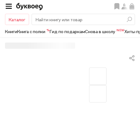
Каталог
%
NEW
Книги
Книга с полки
Гид по подаркам
Снова в школу
Хиты п