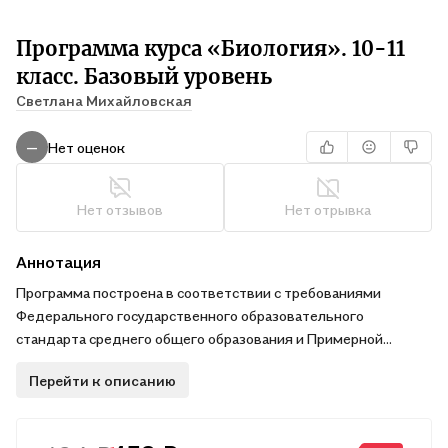
Программа курса «Биология». 10-11
класс. Базовый уровень
Светлана Михайловская
Нет оценок
—
Нет отзывов
Нет отрывка
Аннотация
Программа построена в соответствии с требованиями
Федерального государственного образовательного
стандарта среднего общего образования и Примерной
основной образовательной программы среднего общего
Перейти к описанию
образования. Издание адресовано преподавателям биологии
общеобразовательных организаций.