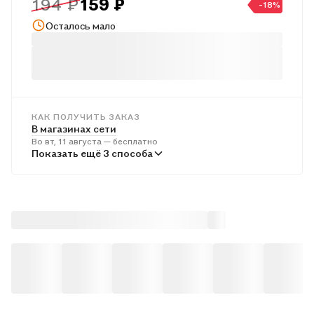
194 ₽
159 ₽
-18%
Осталось мало
КАК ПОЛУЧИТЬ ЗАКАЗ
В магазинах сети
Во вт, 11 августа — бесплатно
В пунктах выдачи
Показать ещё 3 способа
В ср, 12 августа — от 240 ₽
Курьером
В ср, 12 августа — от 311 ₽
Почтой России
В чт, 13 августа — от 492 ₽