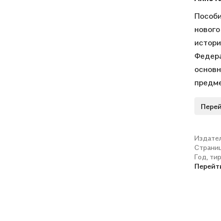
Пособи
нового
истори
Федера
основн
предме
Арсент
Перей
в осно
отечес
Издате
Страни
Год, ти
Перейт