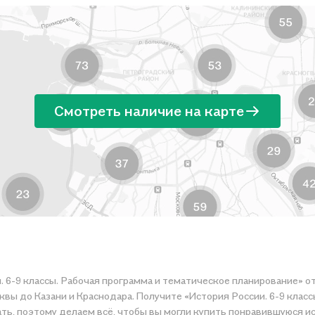
Смотреть наличие на карте
. 6-9 классы. Рабочая программа и тематическое планирование» 
квы до Казани и Краснодара. Получите «История России. 6-9 клас
купить понравившуюся историю по приятной цене. Например, организуем конкурсы и