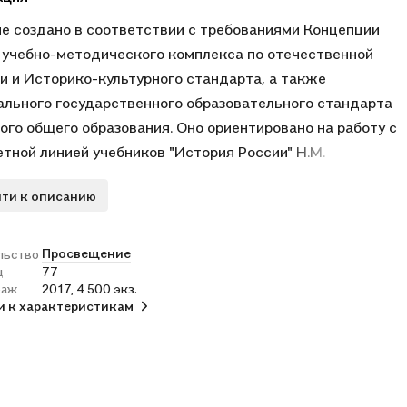
е создано в соответствии с требованиями Концепции
 учебно-методического комплекса по отечественной
и и Историко-культурного стандарта, а также
льного государственного образовательного стандарта
ого общего образования. Оно ориентировано на работу с
тной линией учебников "История России" Н.М.
ьева, А.А. Данилова и др. под редакцией А.В. Торкунова
ти к описанию
вной школе (6-9 классы). Издание адресовано учителям
твенной истории общеобразовательных организаций.
Просвещение
льство
ц
77
раж
2017, 4 500 экз.
и к характеристикам