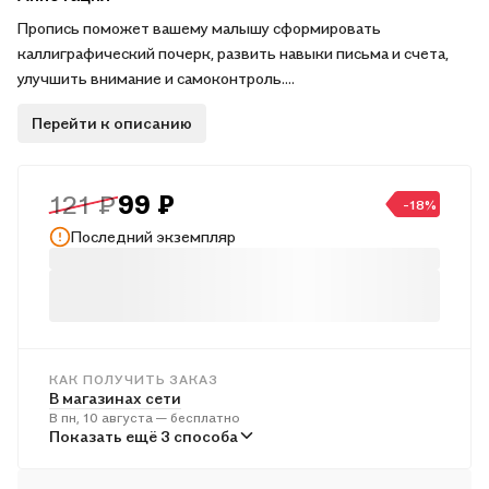
Пропись поможет вашему малышу сформировать
каллиграфический почерк, развить навыки письма и счета,
улучшить внимание и самоконтроль.
Для детей младшего школьного возраста.
Перейти к описанию
121 ₽
99 ₽
-18%
Последний экземпляр
КАК ПОЛУЧИТЬ ЗАКАЗ
В магазинах сети
В пн, 10 августа — бесплатно
В пунктах выдачи
Показать ещё 3 способа
Во вт, 11 августа — от 240 ₽