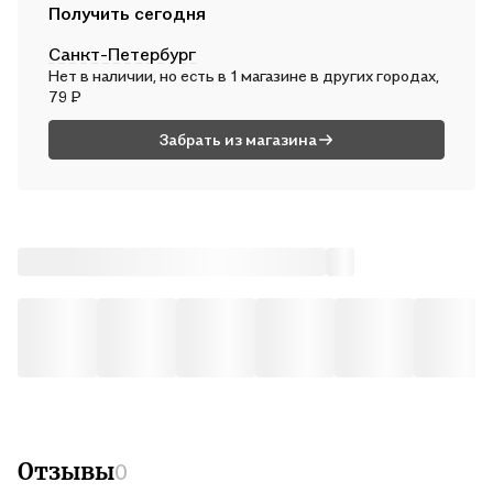
Курьером
Получить сегодня
В пн, 10 августа — от 311 ₽
Санкт-Петербург
Почтой России
Нет в наличии, но есть в 1 магазине в других городах,
Во вт, 11 августа — от 489 ₽
79 ₽
Забрать из магазина
Отзывы
0