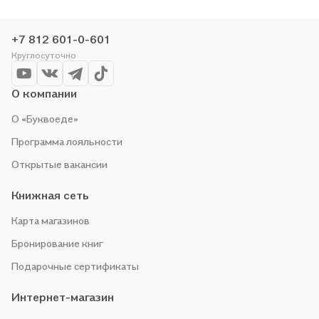
понравившуюся историю по приятной цене. Например,
организуем конкурсы и проводим акции. Оставайтесь с нами,
+7 812 601-0-601
чтобы не упустить выгоду!
Круглосуточно
О компании
О «Буквоеде»
Программа лояльности
Открытые вакансии
Книжная сеть
Карта магазинов
Бронирование книг
Подарочные сертификаты
Интернет-магазин