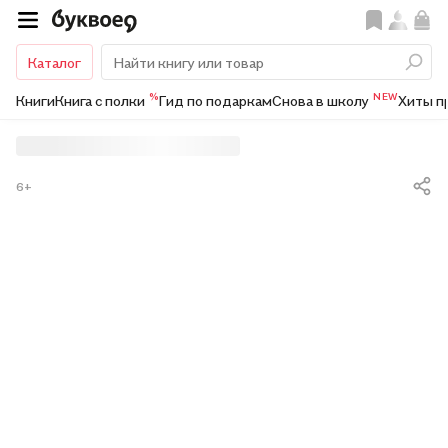
Каталог
%
NEW
Книги
Книга с полки
Гид по подаркам
Снова в школу
Хиты п
6+