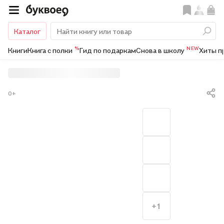
Каталог
%
NEW
Книги
Книга с полки
Гид по подаркам
Снова в школу
Хиты п
0+
+1