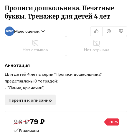
Прописи дошкольника. Печатные
буквы. Тренажер для детей 4 лет
Мало оценок
Нет отзывов
Нет отрывка
Аннотация
Для детей 4 лет в серии "Прописи дошкольника"
представлены 8 тетрадей:
- "Линии, крючочки",
- "Рисуем по клеточкам",
Перейти к описанию
- "Рисуем по точкам",
- "Штриховка",
- "Печатные буквы",
96 ₽
79 ₽
- "Цифры",
-18%
- "Тренируем пальчики",
В наличии