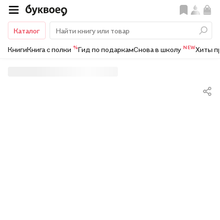
Каталог
%
NEW
Книги
Книга с полки
Гид по подаркам
Снова в школу
Хиты п