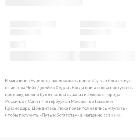
В магазине «Буквоед» закончилась книга «Путь к богатству»
от автора Чейз Джеймс Хедли . Когда книга снова поступит в
продажу, можно будет сделать заказ из любого города
России: от Санкт-Петербурга и Москвы до Казани и
Краснодара. Дождитесь, пока появится надпись «Купить»,
чтобы получить «Путь к богатству» в магазине сети или
заказать доставку. Мы и сами любим читать, поэтому делаем
всё, чтобы вы могли купить понравившуюся историю по
приятной цене. Например, организуем конкурсы и проводим